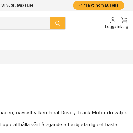
 81 50
Slutvaxel.se
2 års garanti på alla produkter
Prismatch -
Fri frakt inom Europa
Logga in
korg
den, oavsett vilken Final Drive / Track Motor du väljer.
t upprätthålla vårt åtagande att erbjuda dig det bästa