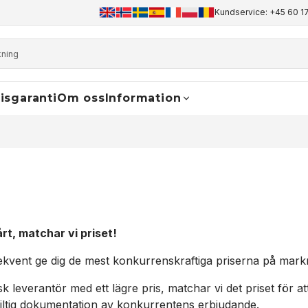
+45 60 17 81 50
info@finaldrive-trackmotors.com
Kundservice: +45 60 17
WhatsApp
isgaranti
Om oss
Information
årt, matchar vi priset!
kvent ge dig de mest konkurrenskraftiga priserna på markna
k leverantör med ett lägre pris, matchar vi det priset för at
t giltig dokumentation av konkurrentens erbjudande.