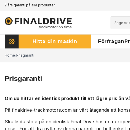
2 års garanti på alla produkter
Prismatch - klicka här för att läsa mer
Hitta din maskin
Förfrågan
Pr
Home
/
Prisgaranti
Prisgaranti
Om du hittar en identisk produkt till ett lägre pris än v
På finaldrive-trackmotors.com är vårt åtagande att konse
Skulle du stöta på en identisk Final Drive hos en europeis
priset. För att dra nytta av denna garanti, ge helt enkel