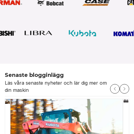
Senaste blogginlägg
Läs våra senaste nyheter och lär dig mer om
din maskin
V
🔧
En
ä
När
Aftermarket
sl
du
e
vs.
är
väljer