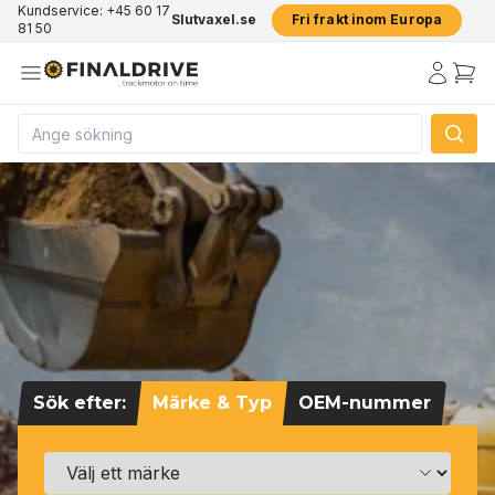
Kundservice: +45 60 17
Slutvaxel.se
Fri frakt inom Europa
81 50
Sök efter:
Märke & Typ
OEM-nummer