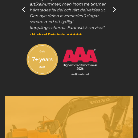
installerade och fungerar perfekt. Tack
för den fantastiska servicen och
ansträngningen att hitta rätt larvmotor
för oss."
- Philip