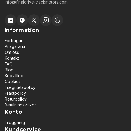
info@finaldrive-trackmotors.com
från många andra maskintyper genom sin förmåga
att vända på stället. Detta gör den särskilt lämplig
för: Arbete i trånga och begränsade utrymmen
Precisionsarbete på byggarbetsplatser
Inomhusarbete i lager och jordbruksbyggnader
Information
Effektiv drift med ett stort utbud av redskap
Särskilt bandgående kompaktlastare (skid steers
Förfrågan
med gummiband) har blivit populära tack vare
Prisgaranti
utmärkt grepp, lågt marktryck och stabil drift på
Om oss
mjukt eller ojämnt underlag. Slutväxeln – en kritisk
Kontakt
komponent på skid steers Slutväxeln, även kallad
FAQ
bandmotor, är en av de mest belastade och
Blog
kritiska komponenterna på en skid steer-maskin.
Köpvillkor
Den överför kraft från hydraulsystemet till
Cookies
underredet och säkerställer mjuk och exakt
Integritetspolicy
rörelse med korrekt vridmoment. Vanliga tecken
Fraktpolicy
på sliten eller defekt slutväxel: Minskad dragkraft
Returpolicy
Ryckig eller ojämn rörelse Ovanliga ljud från
Betalningsvillkor
underredet Oljeläckage från slutväxeln När
Konto
slutväxeln inte fungerar korrekt påverkas både
produktivitet och driftsäkerhet. Nya slutväxlar för
Inloggning
skid steer-maskiner Vi levererar nya, kompletta
Kundservice