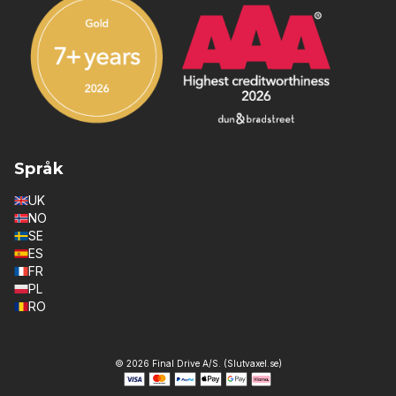
Språk
UK
NO
SE
ES
FR
PL
RO
© 2026 Final Drive A/S. (Slutvaxel.se)