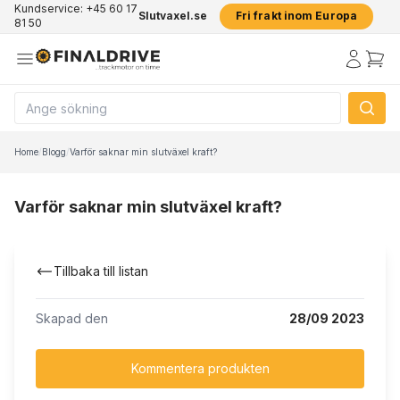
Kundservice: +45 60 17
Slutvaxel.se
Fri frakt inom Europa
81 50
Home
/
Blogg
/
Varför saknar min slutväxel kraft?
Varför saknar min slutväxel kraft?
Tillbaka till listan
Skapad den
28/09 2023
Kommentera produkten