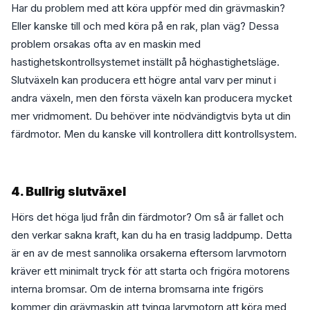
Har du problem med att köra uppför med din grävmaskin?
Eller kanske till och med köra på en rak, plan väg? Dessa
problem orsakas ofta av en maskin med
hastighetskontrollsystemet inställt på höghastighetsläge.
Slutväxeln kan producera ett högre antal varv per minut i
andra växeln, men den första växeln kan producera mycket
mer vridmoment. Du behöver inte nödvändigtvis byta ut din
färdmotor. Men du kanske vill kontrollera ditt kontrollsystem.
4. Bullrig slutväxel
Hörs det höga ljud från din färdmotor? Om så är fallet och
den verkar sakna kraft, kan du ha en trasig laddpump. Detta
är en av de mest sannolika orsakerna eftersom larvmotorn
kräver ett minimalt tryck för att starta och frigöra motorens
interna bromsar. Om de interna bromsarna inte frigörs
kommer din grävmaskin att tvinga larvmotorn att köra med