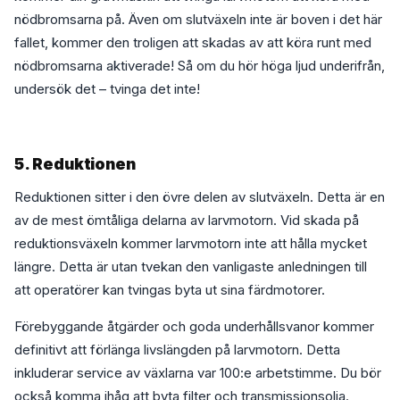
nödbromsarna på. Även om slutväxeln inte är boven i det här
fallet, kommer den troligen att skadas av att köra runt med
nödbromsarna aktiverade! Så om du hör höga ljud underifrån,
undersök det – tvinga det inte!
5. Reduktionen
Reduktionen sitter i den övre delen av slutväxeln. Detta är en
av de mest ömtåliga delarna av larvmotorn. Vid skada på
reduktionsväxeln kommer larvmotorn inte att hålla mycket
längre. Detta är utan tvekan den vanligaste anledningen till
att operatörer kan tvingas byta ut sina färdmotorer.
Förebyggande åtgärder och goda underhållsvanor kommer
definitivt att förlänga livslängden på larvmotorn. Detta
inkluderar service av växlarna var 100:e arbetstimme. Du bör
också komma ihåg att byta filter och transmissionsolja.