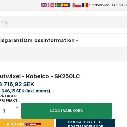
+45 60 17 81 50
info@finaldrive-trackmotors.com
Kundservice: +45 60 17
WhatsApp
isgaranti
Om oss
Information
lutväxel - Kobelco - SK250LC
3.716,92 SEK
.646,15 SEK (inkl. moms)
PÅ LAGER
FRI FRAKT
+
LÄGG I VARUKORG
-
SKICKA OSS ETT E-
RING OSS
POSTMEDDELANDE