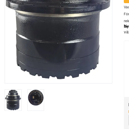
Vad
För
rek
Ny
Be
vä