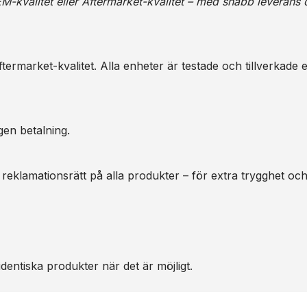
M-kvalitet eller Aftermarket-kvalitet – med snabb leverans 
ermarket-kvalitet. Alla enheter är testade och tillverkade e
gen betalning.
 reklamationsrätt på alla produkter – för extra trygghet oc
dentiska produkter när det är möjligt.