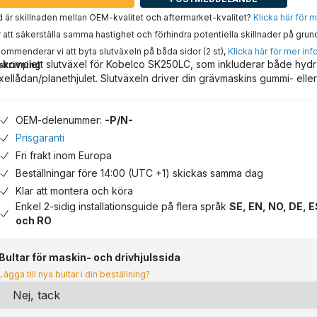
 är skillnaden mellan OEM-kvalitet och aftermarket-kvalitet?
Klicka här för 
 att säkerställa samma hastighet och förhindra potentiella skillnader på grun
ommenderar vi att byta slutväxeln på båda sidor (2 st),
Klicka här för mer inf
 komplett slutväxel för Kobelco SK250LC, som inkluderar både hyd
skrivning
xellådan/planethjulet. Slutväxeln driver din grävmaskins gummi- eller
OEM-delenummer:
-P/N-
Prisgaranti
Fri frakt inom Europa
Beställningar före 14:00 (UTC +1) skickas samma dag
Klar att montera och köra
Enkel 2-sidig installationsguide på flera språk
SE, EN, NO, DE, E
och RO
Bultar för maskin- och drivhjulssida
Lägga till nya bultar i din beställning?