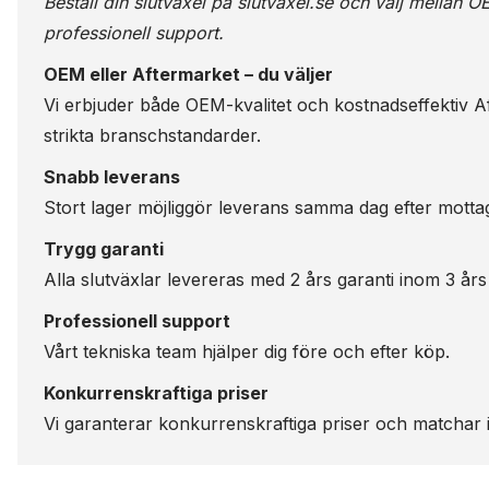
Beställ din slutväxel på
slutvaxel.se
och välj mellan OE
professionell support.
OEM eller Aftermarket – du väljer
Vi erbjuder både OEM-kvalitet och kostnadseffektiv Aft
strikta branschstandarder.
Snabb leverans
Stort lager möjliggör leverans samma dag efter motta
Trygg garanti
Alla slutväxlar levereras med 2 års garanti inom 3 års
Professionell support
Vårt tekniska team hjälper dig före och efter köp.
Konkurrenskraftiga priser
Vi garanterar konkurrenskraftiga priser och matchar i