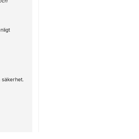
och
nligt
h säkerhet.