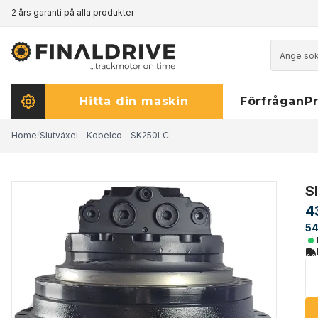
2 års garanti på alla produkter
Prismatch - klicka här för att läsa mer
Hitta din maskin
Förfrågan
Pr
Home
/
Slutväxel - Kobelco - SK250LC
S
4
54