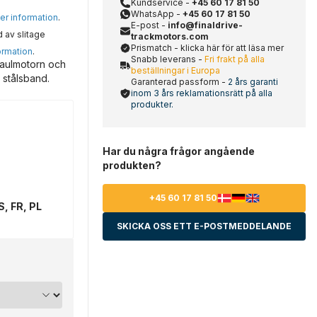
Kundservice -
+45 60 17 81 50
WhatsApp -
+45 60 17 81 50
mer information
.
E-post -
info@finaldrive-
d av slitage
trackmotors.com
Prismatch - klicka här för att läsa mer
ormation
.
Snabb leverans -
Fri frakt på alla
raulmotorn och
beställningar i Europa
 stålsband.
Garanterad passform -
2 års garanti
inom 3 års reklamationsrätt på alla
produkter.
Har du några frågor angående
produkten?
+45 60 17 81 50
S, FR, PL
SKICKA OSS ETT E-POSTMEDDELANDE