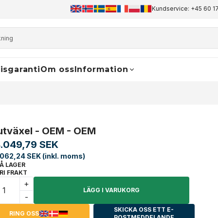
+45 60 17 81 50
info@finaldrive-trackmotors.com
Kundservice: +45 60 17
WhatsApp
isgaranti
Om oss
Information
utväxel - OEM - OEM
.049,79 SEK
062,24 SEK (inkl. moms)
Å LAGER
RI FRAKT
+
LÄGG I VARUKORG
-
SKICKA OSS ETT E-
RING OSS
POSTMEDDELANDE