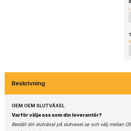
B
L
T
K
Beskrivning
OEM OEM SLUTVÄXEL
Varför välja oss som din leverantör?
Beställ din slutväxel på
slutvaxel.se
och välj mellan OE