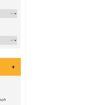
+
och