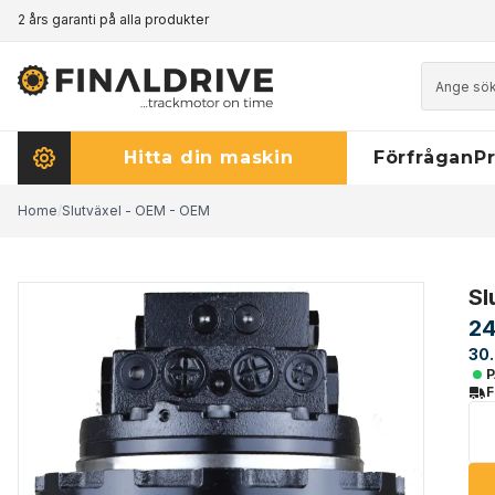
2 års garanti på alla produkter
Prismatch - klicka här för att läsa mer
Hitta din maskin
Förfrågan
Pr
Home
/
Slutväxel - OEM - OEM
Sl
24
30.
P
F