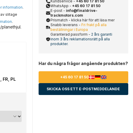
Kundservice -
+45 60 17 81 50
WhatsApp -
+45 60 17 81 50
er information
.
E-post -
info@finaldrive-
av slitage
trackmotors.com
Prismatch - klicka här för att läsa mer
rmation
.
Snabb leverans -
Fri frakt på alla
planethjul.
beställningar i Europa
Garanterad passform -
2 års garanti
inom 3 års reklamationsrätt på alla
produkter.
Har du några frågor angående produkten?
+45 60 17 81 50
, FR, PL
SKICKA OSS ETT E-POSTMEDDELANDE