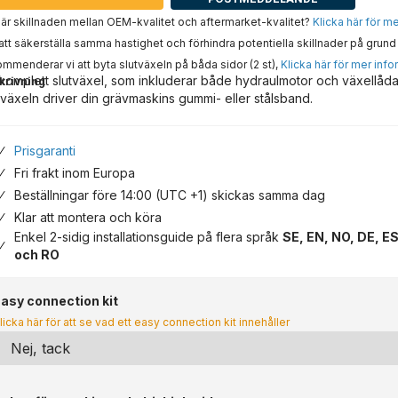
är skillnaden mellan OEM-kvalitet och aftermarket-kvalitet?
Klicka här för m
att säkerställa samma hastighet och förhindra potentiella skillnader på grund 
mmenderar vi att byta slutväxeln på båda sidor (2 st),
Klicka här för mer info
komplett slutväxel, som inkluderar både hydraulmotor och växellåda/
krivning
tväxeln driver din grävmaskins gummi- eller stålsband.
Prisgaranti
Fri frakt inom Europa
Beställningar före 14:00 (UTC +1) skickas samma dag
Klar att montera och köra
Enkel 2-sidig installationsguide på flera språk
SE, EN, NO, DE, ES
och RO
asy connection kit
licka här för att se vad ett easy connection kit innehåller