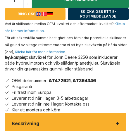
-
SKICKA OSS ETT E-
RING OSS
POSTMEDDELANDE
Vad är skillnaden mellan OEM-kvalitet och aftermarket-kvalitet?
Klicka
här för mer information
.
För att säkerställa samma hastighet och förhindra potentiella skillnader
på grund av slitage rekommenderar vi att byta slutväxeln på båda sidor
(2 st),
Klicka här för mer information
.
Ny komplett slutväxel för John Deere 325G som inkluderar
Beskrivning
både hydraulmotorn och växellådan/planethjulet. Slutväxeln
driver din grävmaskins gummi- eller stålsband.
OEM-delenummer:
AT472921, AT364346
Prisgaranti
Fri frakt inom Europa
Leveranstid när i lager: 3–5 arbetsdagar
Leveranstid när inte i lager: Kontakta oss
Klar att montera och köra
+
Beskrivning