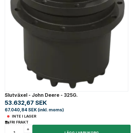
Slutväxel - John Deere - 325G.
53.632,67 SEK
67.040,84 SEK (inkl. moms)
INTE I LAGER
FRI FRAKT
+
LÄGG I VARUKORG