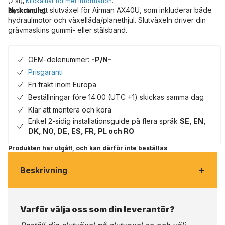
(2 st),
Klicka här för mer information
.
Ny komplett slutväxel för Airman AX40U, som inkluderar både
Beskrivning
hydraulmotor och växellåda/planethjul. Slutväxeln driver din
grävmaskins gummi- eller stålsband.
OEM-delenummer:
-P/N-
Prisgaranti
Fri frakt inom Europa
Beställningar före 14:00 (UTC +1) skickas samma dag
Klar att montera och köra
Enkel 2-sidig installationsguide på flera språk
SE, EN,
DK, NO, DE, ES, FR, PL och RO
Produkten har utgått, och kan därför inte beställas
+
Beskrivning
Varför välja oss som din leverantör?