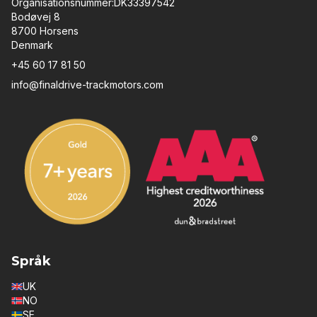
Organisationsnummer:DK33397542
Bodøvej 8
8700 Horsens
Denmark
+45 60 17 81 50
info@finaldrive-trackmotors.com
Språk
UK
NO
SE