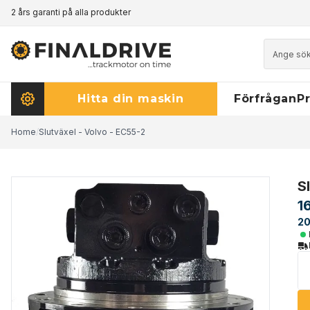
2 års garanti på alla produkter
Prismatch - klicka här för att läsa mer
Hitta din maskin
Förfrågan
Pr
Home
/
Slutväxel - Volvo - EC55-2
S
1
20