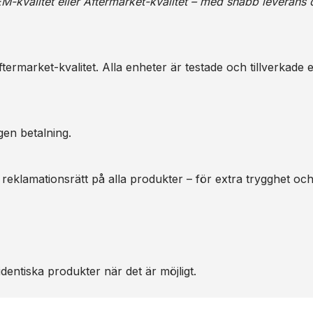
M-kvalitet eller Aftermarket-kvalitet – med snabb leverans 
ermarket-kvalitet. Alla enheter är testade och tillverkade e
gen betalning.
 reklamationsrätt på alla produkter – för extra trygghet oc
dentiska produkter när det är möjligt.