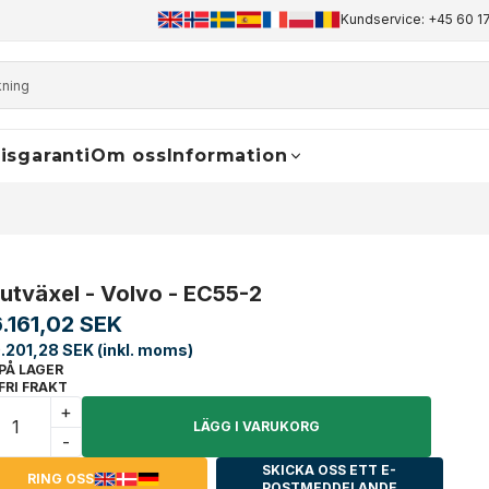
+45 60 17 81 50
info@finaldrive-trackmotors.com
Kundservice: +45 60 17
WhatsApp
isgaranti
Om oss
Information
lutväxel - Volvo - EC55-2
6.161,02 SEK
.201,28 SEK (inkl. moms)
PÅ LAGER
FRI FRAKT
+
LÄGG I VARUKORG
-
SKICKA OSS ETT E-
RING OSS
POSTMEDDELANDE