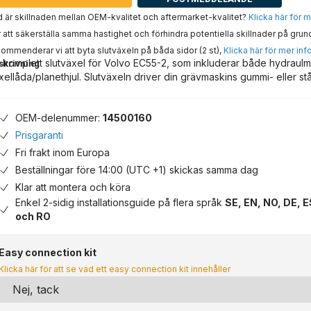
 är skillnaden mellan OEM-kvalitet och aftermarket-kvalitet?
Klicka här för 
 att säkerställa samma hastighet och förhindra potentiella skillnader på grun
ommenderar vi att byta slutväxeln på båda sidor (2 st),
Klicka här för mer inf
 komplett slutväxel för Volvo EC55-2, som inkluderar både hydraul
skrivning
xellåda/planethjul. Slutväxeln driver din grävmaskins gummi- eller st
OEM-delenummer:
14500160
Prisgaranti
Fri frakt inom Europa
Beställningar före 14:00 (UTC +1) skickas samma dag
Klar att montera och köra
Enkel 2-sidig installationsguide på flera språk
SE, EN, NO, DE, E
och RO
Easy connection kit
Klicka här för att se vad ett easy connection kit innehåller