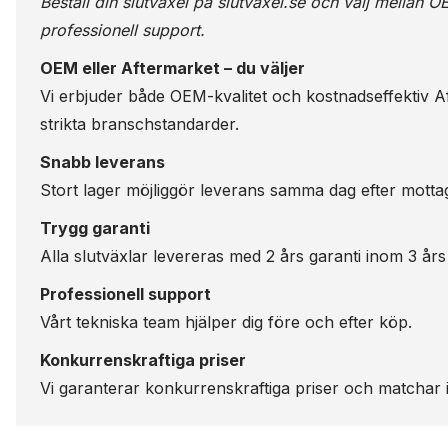
Beställ din slutväxel på
slutvaxel.se
och välj mellan OE
professionell support.
OEM eller Aftermarket – du väljer
Vi erbjuder både OEM-kvalitet och kostnadseffektiv Aft
strikta branschstandarder.
Snabb leverans
Stort lager möjliggör leverans samma dag efter motta
Trygg garanti
Alla slutväxlar levereras med 2 års garanti inom 3 års
Professionell support
Vårt tekniska team hjälper dig före och efter köp.
Konkurrenskraftiga priser
Vi garanterar konkurrenskraftiga priser och matchar i