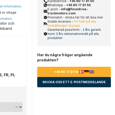
Kundservice -
+45 60 17 81 50
WhatsApp -
+45 60 17 81 50
mer information
.
E-post -
info@finaldrive-
d av slitage
trackmotors.com
Prismatch - klicka här för att läsa mer
ormation
.
Snabb leverans -
Fri frakt på alla
motor och
beställningar i Europa
ålsband.
Garanterad passform -
2 års garanti
inom 3 års reklamationsrätt på alla
produkter.
Har du några frågor angående
produkten?
+45 60 17 81 50
S, FR, PL
SKICKA OSS ETT E-POSTMEDDELANDE