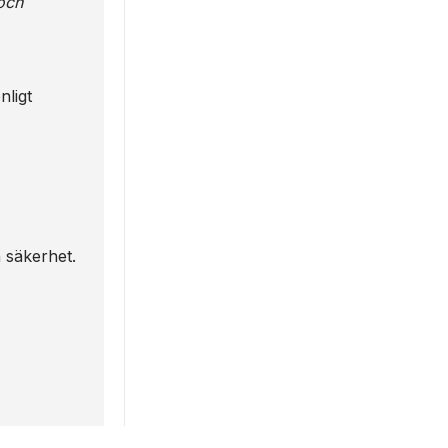
och
nligt
h säkerhet.