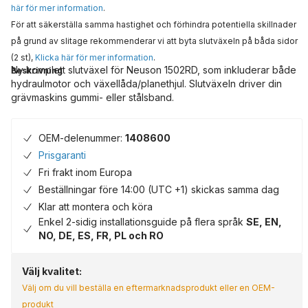
här för mer information
.
För att säkerställa samma hastighet och förhindra potentiella skillnader
på grund av slitage rekommenderar vi att byta slutväxeln på båda sidor
(2 st),
Klicka här för mer information
.
Ny komplett slutväxel för Neuson 1502RD, som inkluderar både
Beskrivning
hydraulmotor och växellåda/planethjul. Slutväxeln driver din
grävmaskins gummi- eller stålsband.
OEM-delenummer:
1408600
Prisgaranti
Fri frakt inom Europa
Beställningar före 14:00 (UTC +1) skickas samma dag
Klar att montera och köra
Enkel 2-sidig installationsguide på flera språk
SE, EN,
NO, DE, ES, FR, PL och RO
Välj kvalitet:
Välj om du vill beställa en eftermarknadsprodukt eller en OEM-
produkt