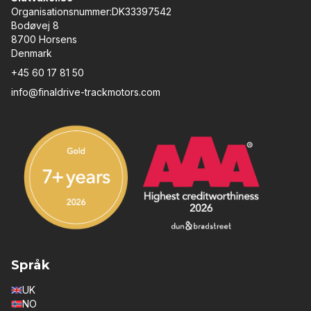
Organisationsnummer:DK33397542
Bodøvej 8
8700 Horsens
Denmark
+45 60 17 81 50
info@finaldrive-trackmotors.com
Språk
UK
NO