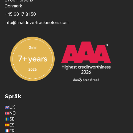
Denmark
+45 60 17 81 50
info@finaldrive-trackmotors.com
Språk
UK
NO
SE
ES
FR