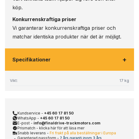
köp.
Konkurrenskraftiga priser
Vi garanterar konkurrenskraftiga priser och
matchar identiska produkter när det är möjligt.
+
Specifikationer
Vikt:
17 kg
Kundservice -
+45 60 17 81 50
WhatsApp -
+45 60 17 81 50
E-post -
info@finaldrive-trackmotors.com
Prismatch - klicka här för att läsa mer
Snabb leverans -
Fri frakt på alla beställningar i Europa
Garanterad passform -
2 års garanti inom 3 års