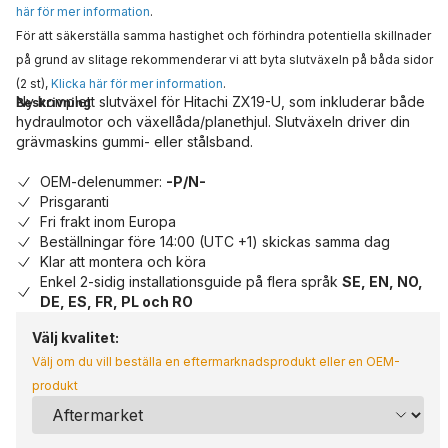
här för mer information
.
För att säkerställa samma hastighet och förhindra potentiella skillnader
på grund av slitage rekommenderar vi att byta slutväxeln på båda sidor
(2 st),
Klicka här för mer information
.
Ny komplett slutväxel för Hitachi ZX19-U, som inkluderar både
Beskrivning
hydraulmotor och växellåda/planethjul. Slutväxeln driver din
grävmaskins gummi- eller stålsband.
OEM-delenummer:
-P/N-
Prisgaranti
Fri frakt inom Europa
Beställningar före 14:00 (UTC +1) skickas samma dag
Klar att montera och köra
Enkel 2-sidig installationsguide på flera språk
SE, EN, NO,
DE, ES, FR, PL och RO
Välj kvalitet:
Välj om du vill beställa en eftermarknadsprodukt eller en OEM-
produkt