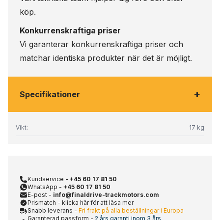
köp.
Konkurrenskraftiga priser
Vi garanterar konkurrenskraftiga priser och
matchar identiska produkter när det är möjligt.
+
Specifikationer
Vikt:
17 kg
Kundservice -
+45 60 17 81 50
WhatsApp -
+45 60 17 81 50
E-post -
info@finaldrive-trackmotors.com
Prismatch - klicka här för att läsa mer
Snabb leverans -
Fri frakt på alla beställningar i Europa
Garanterad passform -
2 års garanti inom 3 års