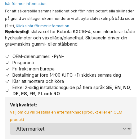
här för mer information
.
För att säkerställa samma hastighet och förhindra potentiella skillnader
på grund av slitage rekommenderar vi att byta slutväxeln på båda sidor
(2 st),
Klicka här för mer information
.
Ny komplett slutväxel för Kubota KX016-4, som inkluderar både
Beskrivning
hydraulmotor och växellåda/planethjul. Slutväxeln driver din
grävmaskins gummi- eller stålsband.
OEM-delenummer:
-P/N-
Prisgaranti
Fri frakt inom Europa
Beställningar före 14:00 (UTC +1) skickas samma dag
Klar att montera och köra
Enkel 2-sidig installationsguide på flera språk
SE, EN, NO,
DE, ES, FR, PL och RO
Välj kvalitet:
Välj om du vill beställa en eftermarknadsprodukt eller en OEM-
produkt