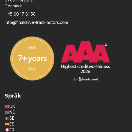
Denmark
+45 60 17 81 50
info@finaldrive-trackmotors.com
Språk
UK
NO
SE
ES
FR