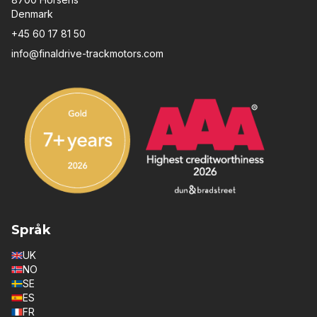
Denmark
+45 60 17 81 50
info@finaldrive-trackmotors.com
Språk
UK
NO
SE
ES
FR