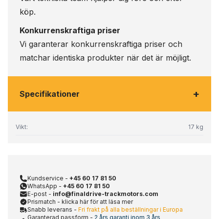
köp.
Konkurrenskraftiga priser
Vi garanterar konkurrenskraftiga priser och
matchar identiska produkter när det är möjligt.
+
Specifikationer
Vikt:
17 kg
Kundservice -
+45 60 17 81 50
WhatsApp -
+45 60 17 81 50
E-post -
info@finaldrive-trackmotors.com
Prismatch - klicka här för att läsa mer
Snabb leverans -
Fri frakt på alla beställningar i Europa
Garanterad passform -
2 års garanti inom 3 års