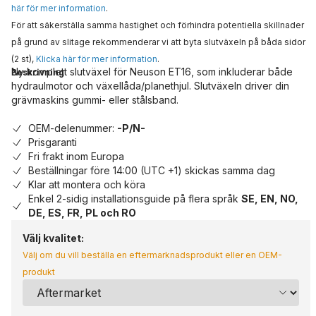
här för mer information
.
För att säkerställa samma hastighet och förhindra potentiella skillnader
på grund av slitage rekommenderar vi att byta slutväxeln på båda sidor
(2 st),
Klicka här för mer information
.
Ny komplett slutväxel för Neuson ET16, som inkluderar både
Beskrivning
hydraulmotor och växellåda/planethjul. Slutväxeln driver din
grävmaskins gummi- eller stålsband.
OEM-delenummer:
-P/N-
Prisgaranti
Fri frakt inom Europa
Beställningar före 14:00 (UTC +1) skickas samma dag
Klar att montera och köra
Enkel 2-sidig installationsguide på flera språk
SE, EN, NO,
DE, ES, FR, PL och RO
Välj kvalitet:
Välj om du vill beställa en eftermarknadsprodukt eller en OEM-
produkt