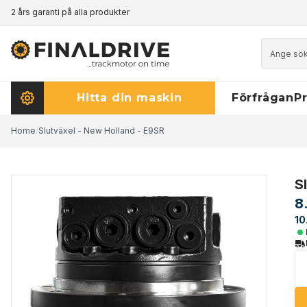
2 års garanti på alla produkter
Prismatch - klicka här för att läsa mer
Hitta din maskin
Förfrågan
Pr
Home
/
Slutväxel - New Holland - E9SR
S
8
10