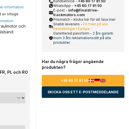
Kundservice -
+45 60 17 81 50
WhatsApp -
+45 60 17 81 50
mer information
.
E-post -
info@finaldrive-
d av slitage
trackmotors.com
Prismatch - klicka här för att läsa mer
ormation
.
Snabb leverans -
Fri frakt på alla
raulmotor och
beställningar i Europa
ålsband.
Garanterad passform -
2 års garanti
inom 3 års reklamationsrätt på alla
produkter.
Har du några frågor angående
produkten?
 FR, PL och RO
+45 60 17 81 50
SKICKA OSS ETT E-POSTMEDDELANDE