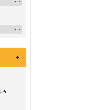
+
och