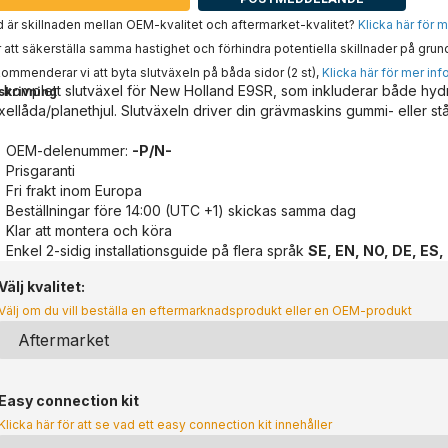
 är skillnaden mellan OEM-kvalitet och aftermarket-kvalitet?
Klicka här för 
 att säkerställa samma hastighet och förhindra potentiella skillnader på grun
ommenderar vi att byta slutväxeln på båda sidor (2 st),
Klicka här för mer inf
 komplett slutväxel för New Holland E9SR, som inkluderar både hyd
skrivning
xellåda/planethjul. Slutväxeln driver din grävmaskins gummi- eller st
OEM-delenummer:
-P/N-
Prisgaranti
Fri frakt inom Europa
Beställningar före 14:00 (UTC +1) skickas samma dag
Klar att montera och köra
Enkel 2-sidig installationsguide på flera språk
SE, EN, NO, DE, ES,
Välj kvalitet:
Välj om du vill beställa en eftermarknadsprodukt eller en OEM-produkt
Easy connection kit
Klicka här för att se vad ett easy connection kit innehåller