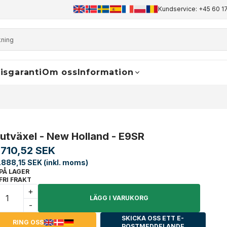
+45 60 17 81 50
info@finaldrive-trackmotors.com
Kundservice: +45 60 17
WhatsApp
isgaranti
Om oss
Information
lutväxel - New Holland - E9SR
.710,52 SEK
.888,15 SEK (inkl. moms)
PÅ LAGER
FRI FRAKT
+
LÄGG I VARUKORG
-
SKICKA OSS ETT E-
RING OSS
POSTMEDDELANDE