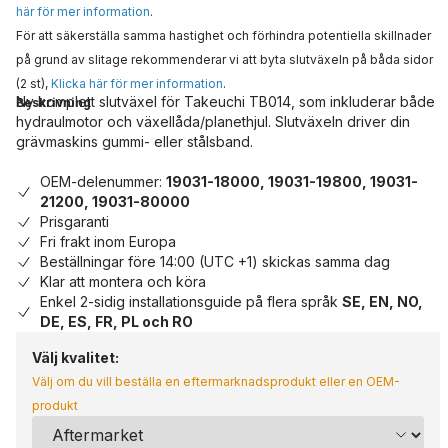
här för mer information
.
För att säkerställa samma hastighet och förhindra potentiella skillnader
på grund av slitage rekommenderar vi att byta slutväxeln på båda sidor
(2 st),
Klicka här för mer information
.
Ny komplett slutväxel för Takeuchi TB014, som inkluderar både
Beskrivning
hydraulmotor och växellåda/planethjul. Slutväxeln driver din
grävmaskins gummi- eller stålsband.
OEM-delenummer:
19031-18000, 19031-19800, 19031-
21200, 19031-80000
Prisgaranti
Fri frakt inom Europa
Beställningar före 14:00 (UTC +1) skickas samma dag
Klar att montera och köra
Enkel 2-sidig installationsguide på flera språk
SE, EN, NO,
DE, ES, FR, PL och RO
Välj kvalitet:
Välj om du vill beställa en eftermarknadsprodukt eller en OEM-
produkt