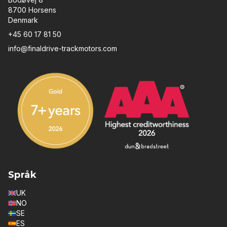
8700 Horsens
Denmark
+45 60 17 81 50
info@finaldrive-trackmotors.com
Språk
UK
NO
SE
ES