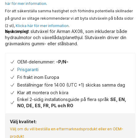
här för mer information
.
För att säkerställa samma hastighet och förhindra potentiella skillnader
på grund av slitage rekommenderar vi att byta slutväxeln på båda sidor
(2 st),
Klicka här för mer information
.
Ny komplett slutväxel för Airman AX08, som inkluderar både
Beskrivning
hydraulmotor och växellåda/planethjul. Slutväxeln driver din
grävmaskins gummi- eller stålsband.
OEM-delenummer:
-P/N-
Prisgaranti
Fri frakt inom Europa
Beställningar före 14:00 (UTC +1) skickas samma dag
Klar att montera och köra
Enkel 2-sidig installationsguide på flera språk
SE, EN,
NO, DE, ES, FR, PL och RO
Välj kvalitet:
Välj om du vill beställa en eftermarknadsprodukt eller en OEM-
produkt