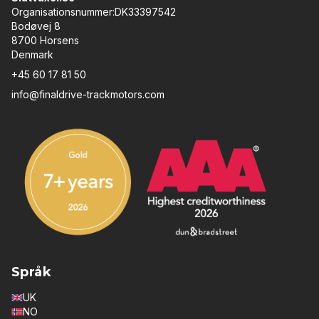
Organisationsnummer:DK33397542
Bodøvej 8
8700 Horsens
Denmark
+45 60 17 81 50
info@finaldrive-trackmotors.com
Språk
UK
NO