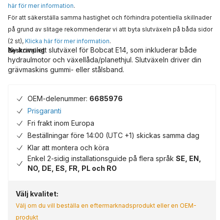
här för mer information
.
För att säkerställa samma hastighet och förhindra potentiella skillnader
på grund av slitage rekommenderar vi att byta slutväxeln på båda sidor
(2 st),
Klicka här för mer information
.
Ny komplett slutväxel för Bobcat E14, som inkluderar både
Beskrivning
hydraulmotor och växellåda/planethjul. Slutväxeln driver din
grävmaskins gummi- eller stålsband.
OEM-delenummer:
6685976
Prisgaranti
Fri frakt inom Europa
Beställningar före 14:00 (UTC +1) skickas samma dag
Klar att montera och köra
Enkel 2-sidig installationsguide på flera språk
SE, EN,
NO, DE, ES, FR, PL och RO
Välj kvalitet:
Välj om du vill beställa en eftermarknadsprodukt eller en OEM-
produkt