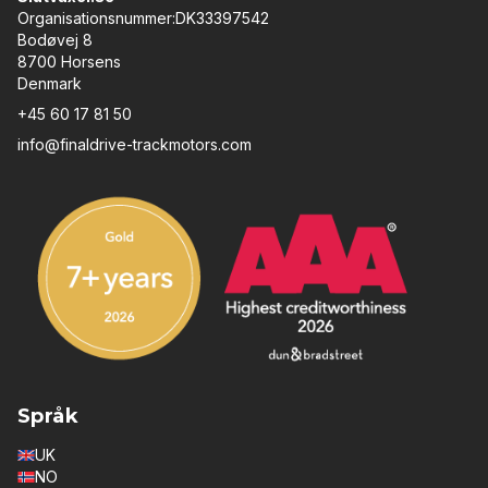
Organisationsnummer:DK33397542
Bodøvej 8
8700 Horsens
Denmark
+45 60 17 81 50
info@finaldrive-trackmotors.com
Språk
UK
NO