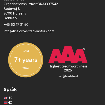
Organisationsnummer:DK33397542
Bodøvej 8
8700 Horsens
Denmark
+45 60 17 81 50
info@finaldrive-trackmotors.com
Språk
UK
NO