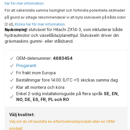
här för mer information
.
För att säkerställa samma hastighet och förhindra potentiella skillnader
på grund av slitage rekommenderar vi att byta slutväxeln på båda sidor
(2 st),
Klicka här för mer information
.
Ny komplett slutväxel för Hitachi ZX14-3, som inkluderar både
Beskrivning
hydraulmotor och växellåda/planethjul. Slutväxeln driver din
grävmaskins gummi- eller stålsband.
OEM-delenummer:
4683454
Prisgaranti
Fri frakt inom Europa
Beställningar före 14:00 (UTC +1) skickas samma dag
Klar att montera och köra
Enkel 2-sidig installationsguide på flera språk
SE, EN,
NO, DE, ES, FR, PL och RO
Välj kvalitet:
Välj om du vill beställa en eftermarknadsprodukt eller en OEM-
produkt