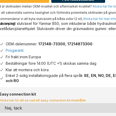
 är skillnaden mellan OEM-kvalitet och aftermarket-kvalitet?
Klicka här för 
 att säkerställa samma hastighet och förhindra potentiella skillnader på grun
ommenderar vi att byta slutväxeln på båda sidor (2 st),
Klicka här för mer inf
 komplett slutväxel för Yanmar B50, som inkluderar både hydraulmo
skrivning
xellådan/planethjulet. Slutväxeln driver din grävmaskins gummi- eller
OEM-delenummer:
172148-73300, 17214873300
Prisgaranti
Fri frakt inom Europa
Beställningar före 14:00 (UTC +1) skickas samma dag
Klar att montera och köra
Enkel 2-sidig installationsguide på flera språk
SE, EN, NO, DE, E
och RO
Easy connection kit
Klicka här för att se vad ett easy connection kit innehåller