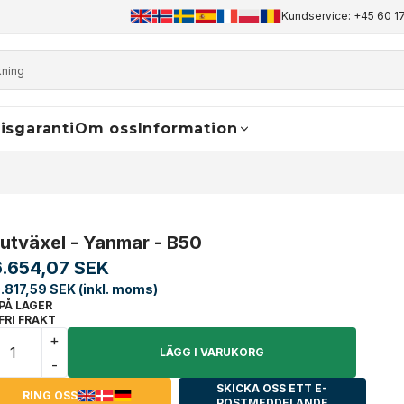
+45 60 17 81 50
info@finaldrive-trackmotors.com
Kundservice: +45 60 17
WhatsApp
isgaranti
Om oss
Information
lutväxel - Yanmar - B50
6.654,07 SEK
.817,59 SEK (inkl. moms)
PÅ LAGER
FRI FRAKT
+
LÄGG I VARUKORG
-
SKICKA OSS ETT E-
RING OSS
POSTMEDDELANDE