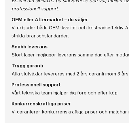
Beställ din slutväxel på
slutvaxel.se
och välj mellan OE
professionell support.
OEM eller Aftermarket – du väljer
Vi erbjuder både OEM-kvalitet och kostnadseffektiv Aft
strikta branschstandarder.
Snabb leverans
Stort lager möjliggör leverans samma dag efter motta
Trygg garanti
Alla slutväxlar levereras med 2 års garanti inom 3 års
Professionell support
Vårt tekniska team hjälper dig före och efter köp.
Konkurrenskraftiga priser
Vi garanterar konkurrenskraftiga priser och matchar i