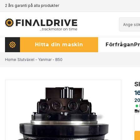
2 års garanti på alla produkter
Prismatch - klicka här för att läsa mer
Hitta din maskin
Förfrågan
Pr
Home
/
Slutväxel - Yanmar - B50
S
1
20