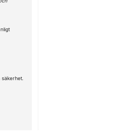
och
nligt
h säkerhet.