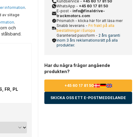
Kundservice -
+45 60 17 81 50
WhatsApp -
+45 60 17 81 50
mer information
.
E-post -
info@finaldrive-
d av slitage
trackmotors.com
Prismatch - klicka här för att läsa mer
ormation
.
Snabb leverans -
Fri frakt på alla
torn och
beställningar i Europa
 stålsband.
Garanterad passform -
2 års garanti
inom 3 års reklamationsrätt på alla
produkter.
Har du några frågor angående
produkten?
+45 60 17 81 50
S, FR, PL
SKICKA OSS ETT E-POSTMEDDELANDE