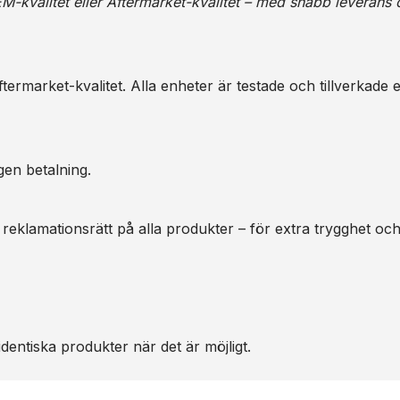
M-kvalitet eller Aftermarket-kvalitet – med snabb leverans 
ermarket-kvalitet. Alla enheter är testade och tillverkade e
gen betalning.
 reklamationsrätt på alla produkter – för extra trygghet oc
dentiska produkter när det är möjligt.