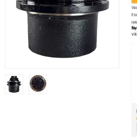
Vad
För
rek
Ny
Be
vä