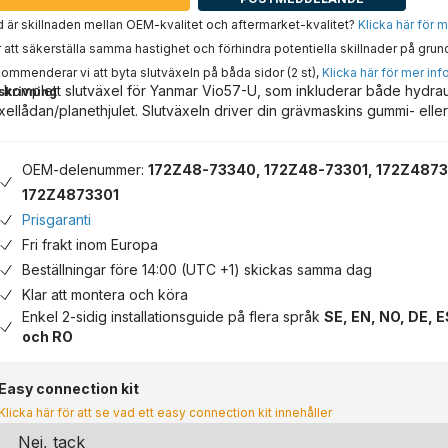
 är skillnaden mellan OEM-kvalitet och aftermarket-kvalitet?
Klicka här för 
 att säkerställa samma hastighet och förhindra potentiella skillnader på grun
ommenderar vi att byta slutväxeln på båda sidor (2 st),
Klicka här för mer inf
 komplett slutväxel för Yanmar Vio57-U, som inkluderar både hydra
skrivning
xellådan/planethjulet. Slutväxeln driver din grävmaskins gummi- eller
OEM-delenummer:
172Z48-73340, 172Z48-73301, 172Z487
172Z4873301
Prisgaranti
Fri frakt inom Europa
Beställningar före 14:00 (UTC +1) skickas samma dag
Klar att montera och köra
Enkel 2-sidig installationsguide på flera språk
SE, EN, NO, DE, E
och RO
Easy connection kit
Klicka här för att se vad ett easy connection kit innehåller