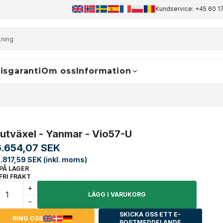
+45 60 17 81 50
info@finaldrive-trackmotors.com
Kundservice: +45 60 17
WhatsApp
isgaranti
Om oss
Information
lutväxel - Yanmar - Vio57-U
6.654,07 SEK
.817,59 SEK (inkl. moms)
PÅ LAGER
FRI FRAKT
+
LÄGG I VARUKORG
-
SKICKA OSS ETT E-
RING OSS
POSTMEDDELANDE