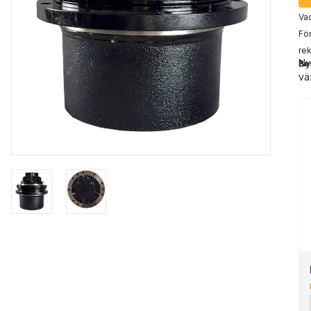
Vad
För
rek
Ny
Be
vä