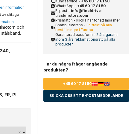
Kundservice -
+45 60 17 81 50
WhatsApp -
+45 60 17 81 50
mer information
.
E-post -
info@finaldrive-
d av slitage
trackmotors.com
Prismatch - klicka här för att läsa mer
ormation
.
Snabb leverans -
Fri frakt på alla
ulmotorn och
beställningar i Europa
 stålsband.
Garanterad passform -
2 års garanti
inom 3 års reklamationsrätt på alla
produkter.
3340,
Har du några frågor angående
produkten?
+45 60 17 81 50
S, FR, PL
SKICKA OSS ETT E-POSTMEDDELANDE