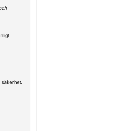
och
nligt
h säkerhet.