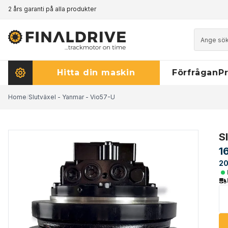
2 års garanti på alla produkter
Prismatch - klicka här för att läsa mer
Hitta din maskin
Förfrågan
Pr
Home
/
Slutväxel - Yanmar - Vio57-U
S
1
20