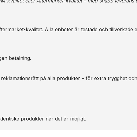
M-kvalitet eller Aftermarket-kvalitet – med snabb leverans 
ermarket-kvalitet. Alla enheter är testade och tillverkade e
gen betalning.
 reklamationsrätt på alla produkter – för extra trygghet oc
dentiska produkter när det är möjligt.