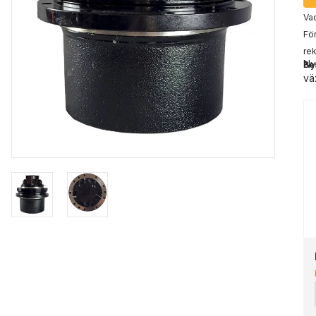
Vad
För
rek
Ny
Be
vä