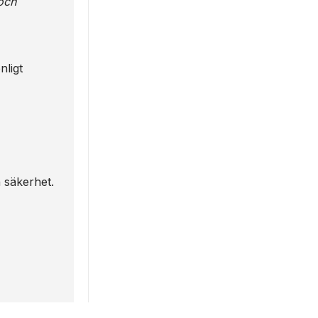
och
nligt
h säkerhet.