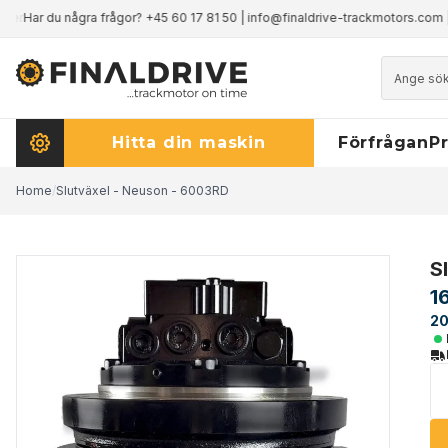
mer
Har du några frågor?
+45 60 17 81 50
|
info@finaldrive-trackmotors.com
|
Hitta din maskin
Förfrågan
Pr
Home
/
Slutväxel - Neuson - 6003RD
S
1
20