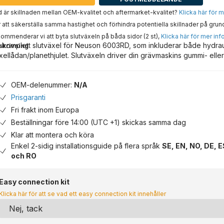
 är skillnaden mellan OEM-kvalitet och aftermarket-kvalitet?
Klicka här för 
 att säkerställa samma hastighet och förhindra potentiella skillnader på grun
ommenderar vi att byta slutväxeln på båda sidor (2 st),
Klicka här för mer inf
 komplett slutväxel för Neuson 6003RD, som inkluderar både hydra
skrivning
xellådan/planethjulet. Slutväxeln driver din grävmaskins gummi- eller
OEM-delenummer:
N/A
Prisgaranti
Fri frakt inom Europa
Beställningar före 14:00 (UTC +1) skickas samma dag
Klar att montera och köra
Enkel 2-sidig installationsguide på flera språk
SE, EN, NO, DE, E
och RO
Easy connection kit
Klicka här för att se vad ett easy connection kit innehåller