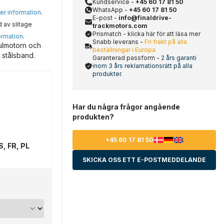
Kundservice -
+45 60 17 81 50
WhatsApp -
+45 60 17 81 50
mer information
.
E-post -
info@finaldrive-
d av slitage
trackmotors.com
Prismatch - klicka här för att läsa mer
ormation
.
Snabb leverans -
Fri frakt på alla
ulmotorn och
beställningar i Europa
 stålsband.
Garanterad passform -
2 års garanti
inom 3 års reklamationsrätt på alla
produkter.
Har du några frågor angående
produkten?
+45 60 17 81 50
S, FR, PL
SKICKA OSS ETT E-POSTMEDDELANDE