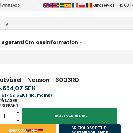
WhatsApp
2 års garanti på alla produkter
Kundservice: +45 60 17
isgaranti
Om oss
Information
lutväxel - Neuson - 6003RD
6.654,07 SEK
.817,59 SEK (inkl. moms)
PÅ LAGER
FRI FRAKT
+
LÄGG I VARUKORG
-
SKICKA OSS ETT E-
RING OSS
POSTMEDDELANDE