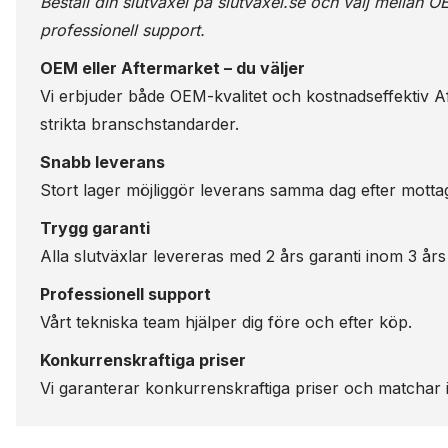
Beställ din slutväxel på
slutvaxel.se
och välj mellan OE
professionell support.
OEM eller Aftermarket – du väljer
Vi erbjuder både OEM-kvalitet och kostnadseffektiv Aft
strikta branschstandarder.
Snabb leverans
Stort lager möjliggör leverans samma dag efter motta
Trygg garanti
Alla slutväxlar levereras med 2 års garanti inom 3 års
Professionell support
Vårt tekniska team hjälper dig före och efter köp.
Konkurrenskraftiga priser
Vi garanterar konkurrenskraftiga priser och matchar i