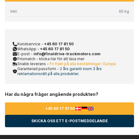
Vikt:
65 kg
Kundservice -
+45 60 17 81 50
WhatsApp -
+45 60 17 81 50
E-post -
info@finaldrive-trackmotors.com
Prismatch - klicka här för att läsa mer
Snabb leverans -
Fri frakt på alla beställningar i Europa
Garanterad passform -
2 års garanti inom 3 års
reklamationsrätt på alla produkter.
Har du några frågor angående produkten?
+45 60 17 81 50
SKICKA OSS ETT E-POSTMEDDELANDE