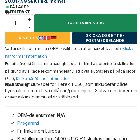
20.817,59 SEK (inkl. moms)
PÅ LAGER
FRI FRAKT
+
LÄGG I VARUKORG
-
SKICKA OSS ETT E-
RING OSS
POSTMEDDELANDE
Vad är skillnaden mellan OEM-kvalitet och aftermarket-kvalitet?
Klicka
här för mer information
.
För att säkerställa samma hastighet och förhindra potentiella skillnader
på grund av slitage rekommenderar vi att byta slutväxeln på båda sidor
(2 st),
Klicka här för mer information
.
Ny komplett slutväxel för Terex TC50, som inkluderar både
Beskrivning
hydraulmotorn och växellådan/planethjulet. Slutväxeln driver din
grävmaskins gummi- eller stålsband.
OEM-delenummer:
N/A
Prisgaranti
Fri frakt inom Europa
Beställningar före 14:00 (UTC +1) skickas samma dag