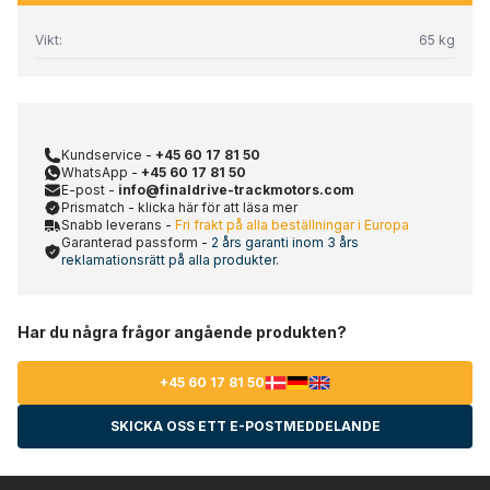
Vikt:
65 kg
Kundservice -
+45 60 17 81 50
WhatsApp -
+45 60 17 81 50
E-post -
info@finaldrive-trackmotors.com
Prismatch - klicka här för att läsa mer
Snabb leverans -
Fri frakt på alla beställningar i Europa
Garanterad passform -
2 års garanti inom 3 års
reklamationsrätt på alla produkter.
Har du några frågor angående produkten?
+45 60 17 81 50
SKICKA OSS ETT E-POSTMEDDELANDE