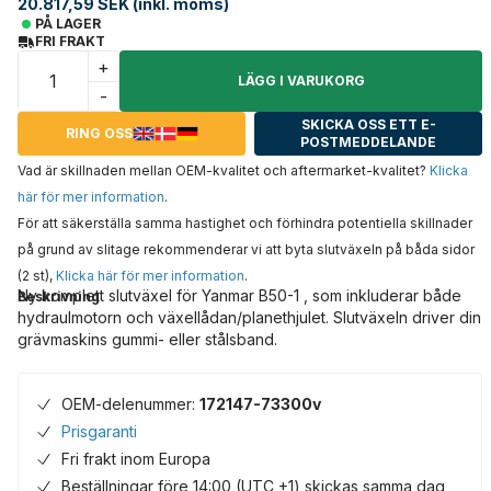
20.817,59 SEK (inkl. moms)
PÅ LAGER
FRI FRAKT
+
LÄGG I VARUKORG
-
SKICKA OSS ETT E-
RING OSS
POSTMEDDELANDE
Vad är skillnaden mellan OEM-kvalitet och aftermarket-kvalitet?
Klicka
här för mer information
.
För att säkerställa samma hastighet och förhindra potentiella skillnader
på grund av slitage rekommenderar vi att byta slutväxeln på båda sidor
(2 st),
Klicka här för mer information
.
Ny komplett slutväxel för Yanmar B50-1 , som inkluderar både
Beskrivning
hydraulmotorn och växellådan/planethjulet. Slutväxeln driver din
grävmaskins gummi- eller stålsband.
OEM-delenummer:
172147-73300v
Prisgaranti
Fri frakt inom Europa
Beställningar före 14:00 (UTC +1) skickas samma dag