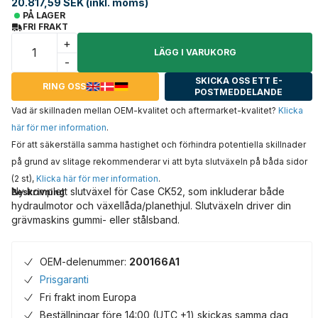
20.817,59 SEK (inkl. moms)
PÅ LAGER
FRI FRAKT
+
LÄGG I VARUKORG
-
SKICKA OSS ETT E-
RING OSS
POSTMEDDELANDE
Vad är skillnaden mellan OEM-kvalitet och aftermarket-kvalitet?
Klicka
här för mer information
.
För att säkerställa samma hastighet och förhindra potentiella skillnader
på grund av slitage rekommenderar vi att byta slutväxeln på båda sidor
(2 st),
Klicka här för mer information
.
Ny komplett slutväxel för Case CK52, som inkluderar både
Beskrivning
hydraulmotor och växellåda/planethjul. Slutväxeln driver din
grävmaskins gummi- eller stålsband.
OEM-delenummer:
200166A1
Prisgaranti
Fri frakt inom Europa
Beställningar före 14:00 (UTC +1) skickas samma dag