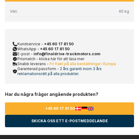
Vikt:
65 kg
Kundservice -
+45 60 17 81 50
WhatsApp -
+45 60 17 81 50
E-post -
info@finaldrive-trackmotors.com
Prismatch - klicka här för att läsa mer
Snabb leverans -
Fri frakt på alla beställningar i Europa
Garanterad passform -
2 års garanti inom 3 års
reklamationsrätt på alla produkter.
Har du några frågor angående produkten?
+45 60 17 81 50
SKICKA OSS ETT E-POSTMEDDELANDE