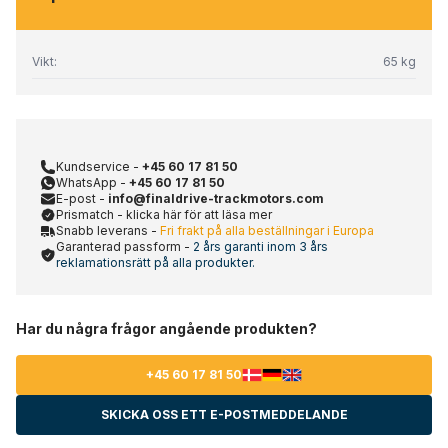
Vikt:
65 kg
Kundservice -
+45 60 17 81 50
WhatsApp -
+45 60 17 81 50
E-post -
info@finaldrive-trackmotors.com
Prismatch - klicka här för att läsa mer
Snabb leverans -
Fri frakt på alla beställningar i Europa
Garanterad passform -
2 års garanti inom 3 års
reklamationsrätt på alla produkter.
Har du några frågor angående produkten?
+45 60 17 81 50
SKICKA OSS ETT E-POSTMEDDELANDE