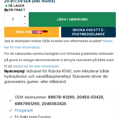
20.817,59 SEK (inkl. moms)
PÅ LAGER
FRI FRAKT
+
LÄGG I VARUKORG
-
SKICKA OSS ETT E-
RING OSS
POSTMEDDELANDE
Vad är skillnaden mellan OEM-kvalitet och aftermarket-kvalitet?
Klicka
här för mer information
.
För att säkerställa samma hastighet och förhindra potentiella skillnader
på grund av slitage rekommenderar vi att byta slutväxeln på båda sidor
(2 st),
Klicka här för mer information
.
Ny komplett slutväxel för Kubota K040, som inkluderar både
Beskrivning
hydraulmotor och växellåda/planethjul. Slutväxeln driver din
grävmaskins gummi- eller stålsband.
OEM-delenummer:
68678-61290, 20450-53425,
6867861290, 2045053425
Prisgaranti
Fri frakt inom Europa