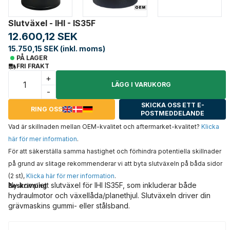
Slutväxel - IHI - IS35F
12.600,12 SEK
15.750,15 SEK (inkl. moms)
PÅ LAGER
FRI FRAKT
+
LÄGG I VARUKORG
-
SKICKA OSS ETT E-
RING OSS
POSTMEDDELANDE
Vad är skillnaden mellan OEM-kvalitet och aftermarket-kvalitet?
Klicka
här för mer information
.
För att säkerställa samma hastighet och förhindra potentiella skillnader
på grund av slitage rekommenderar vi att byta slutväxeln på båda sidor
(2 st),
Klicka här för mer information
.
Ny komplett slutväxel för IHI IS35F, som inkluderar både
Beskrivning
hydraulmotor och växellåda/planethjul. Slutväxeln driver din
grävmaskins gummi- eller stålsband.