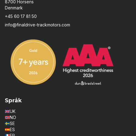
8700 Horsens
Denmark
+45 60 17 81 50
info@finaldrive-trackmotors.com
Språk
UK
NO
SE
ES
FR