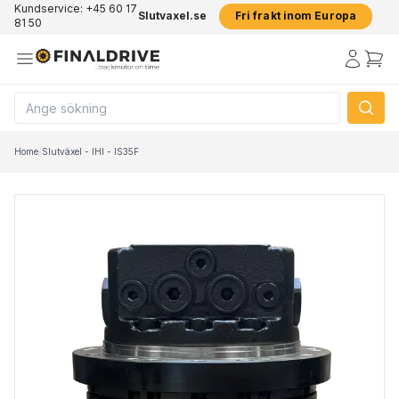
Kundservice: +45 60 17
Slutvaxel.se
Fri frakt inom Europa
81 50
Home
/
Slutväxel - IHI - IS35F