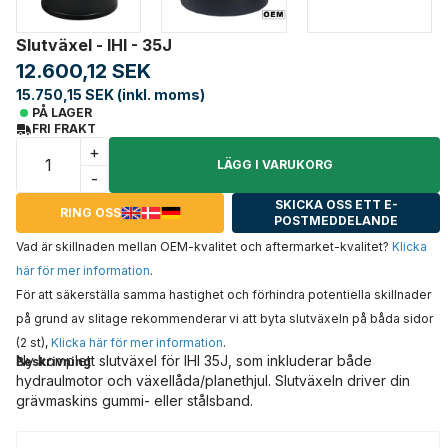
Slutväxel - IHI - 35J
12.600,12 SEK
15.750,15 SEK (inkl. moms)
PÅ LAGER
FRI FRAKT
+
LÄGG I VARUKORG
-
SKICKA OSS ETT E-
RING OSS
POSTMEDDELANDE
Vad är skillnaden mellan OEM-kvalitet och aftermarket-kvalitet?
Klicka
här för mer information
.
För att säkerställa samma hastighet och förhindra potentiella skillnader
på grund av slitage rekommenderar vi att byta slutväxeln på båda sidor
(2 st),
Klicka här för mer information
.
Ny komplett slutväxel för IHI 35J, som inkluderar både
Beskrivning
hydraulmotor och växellåda/planethjul. Slutväxeln driver din
grävmaskins gummi- eller stålsband.