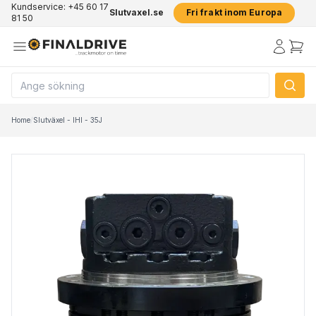
Kundservice: +45 60 17
Slutvaxel.se
Fri frakt inom Europa
81 50
Home
/
Slutväxel - IHI - 35J