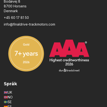
Bodøvej 8
8700 Horsens
Denmark
+45 60 17 81 50
info@finaldrive-trackmotors.com
Språk
UK
NO
SE
ES