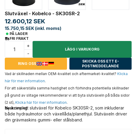
Slutväxel - Kobelco - SK30SR-2
12.600,12 SEK
15.750,15 SEK (inkl. moms)
PÅ LAGER
FRI FRAKT
+
LÄGG I VARUKORG
-
SKICKA OSS ETT E-
RING OSS
POSTMEDDELANDE
Vad är skillnaden mellan OEM-kvalitet och aftermarket-kvalitet?
Klicka
här för mer information
.
För att säkerställa samma hastighet och förhindra potentiella skillnader
på grund av slitage rekommenderar vi att byta slutväxeln på båda sidor
(2 st),
Klicka här för mer information
.
Ny komplett slutväxel för Kobelco SK30SR-2, som inkluderar
Beskrivning
både hydraulmotor och växellåda/planethjul. Slutväxeln driver
din grävmaskins gummi- eller stålsband.