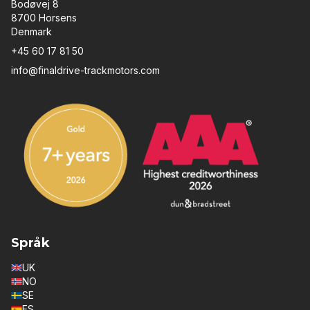
Bodøvej 8
8700 Horsens
Denmark
+45 60 17 81 50
info@finaldrive-trackmotors.com
Språk
UK
NO
SE
ES