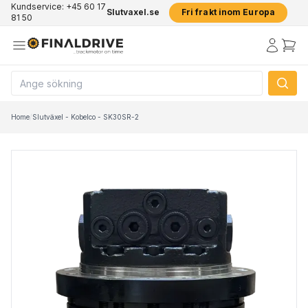
Kundservice: +45 60 17
Slutvaxel.se
Fri frakt inom Europa
81 50
Home
/
Slutväxel - Kobelco - SK30SR-2