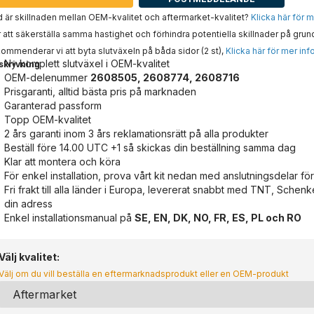
 är skillnaden mellan OEM-kvalitet och aftermarket-kvalitet?
Klicka här för 
 att säkerställa samma hastighet och förhindra potentiella skillnader på grun
ommenderar vi att byta slutväxeln på båda sidor (2 st),
Klicka här för mer inf
Ny komplett slutväxel i OEM-kvalitet
skrivning
OEM-delenummer
2608505, 2608774, 2608716
Prisgaranti, alltid bästa pris på marknaden
Garanterad passform
Topp OEM-kvalitet
2 års garanti inom 3 års reklamationsrätt på alla produkter
Beställ före 14.00 UTC +1 så skickas din beställning samma dag
Klar att montera och köra
För enkel installation, prova vårt kit nedan med anslutningsdelar för
Fri frakt till alla länder i Europa, levererat snabbt med TNT, Schenker
din adress
Enkel installationsmanual på
SE, EN, DK, NO, FR, ES, PL och RO
Välj kvalitet:
Välj om du vill beställa en eftermarknadsprodukt eller en OEM-produkt