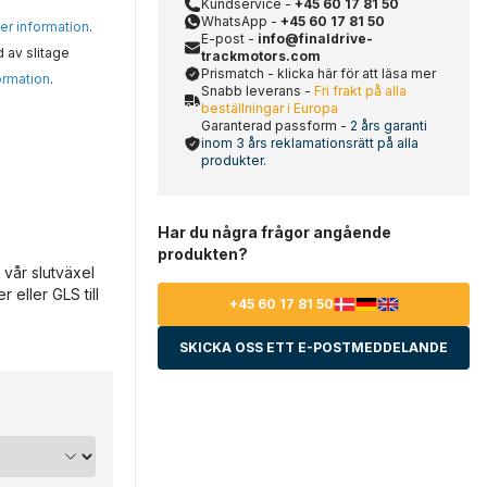
Kundservice -
+45 60 17 81 50
WhatsApp -
+45 60 17 81 50
mer information
.
E-post -
info@finaldrive-
d av slitage
trackmotors.com
Prismatch - klicka här för att läsa mer
ormation
.
Snabb leverans -
Fri frakt på alla
beställningar i Europa
Garanterad passform -
2 års garanti
inom 3 års reklamationsrätt på alla
produkter.
Har du några frågor angående
produkten?
 vår slutväxel
 eller GLS till
+45 60 17 81 50
SKICKA OSS ETT E-POSTMEDDELANDE