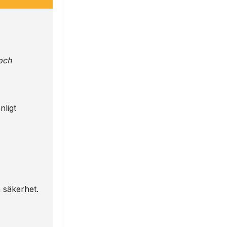
och
nligt
h säkerhet.