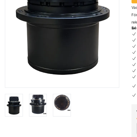
Vad
För
rek
Be