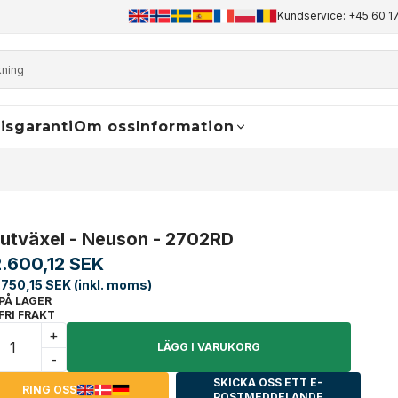
+45 60 17 81 50
info@finaldrive-trackmotors.com
Kundservice: +45 60 17
WhatsApp
isgaranti
Om oss
Information
lutväxel - Neuson - 2702RD
2.600,12 SEK
.750,15 SEK (inkl. moms)
PÅ LAGER
FRI FRAKT
+
LÄGG I VARUKORG
-
SKICKA OSS ETT E-
RING OSS
POSTMEDDELANDE