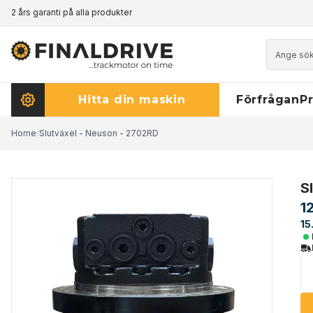
2 års garanti på alla produkter
Prismatch - klicka här för att läsa mer
Hitta din maskin
Förfrågan
Pr
Home
/
Slutväxel - Neuson - 2702RD
S
1
15