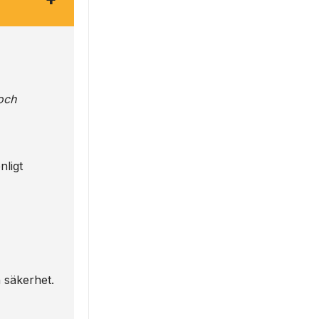
och
nligt
h säkerhet.