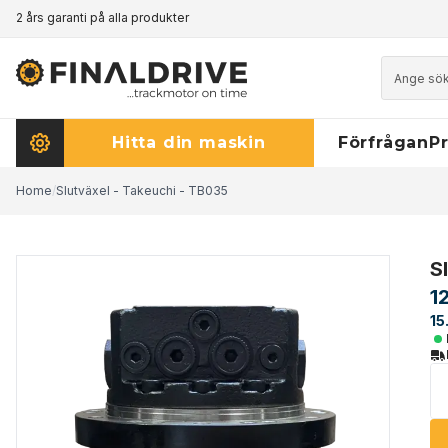
2 års garanti på alla produkter
Prismatch - klicka här för att läsa mer
Hitta din maskin
Förfrågan
Pr
Home
/
Slutväxel - Takeuchi - TB035
S
1
15