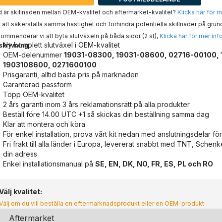
 är skillnaden mellan OEM-kvalitet och aftermarket-kvalitet?
Klicka här för 
 att säkerställa samma hastighet och förhindra potentiella skillnader på grun
ommenderar vi att byta slutväxeln på båda sidor (2 st),
Klicka här för mer inf
Ny komplett slutväxel i OEM-kvalitet
skrivning
OEM-delenummer
19031-08300, 19031-08600, 02716-00100,
1903108600, 0271600100
Prisgaranti, alltid bästa pris på marknaden
Garanterad passform
Topp OEM-kvalitet
2 års garanti inom 3 års reklamationsrätt på alla produkter
Beställ före 14.00 UTC +1 så skickas din beställning samma dag
Klar att montera och köra
För enkel installation, prova vårt kit nedan med anslutningsdelar för
Fri frakt till alla länder i Europa, levererat snabbt med TNT, Schenker
din adress
Enkel installationsmanual på
SE, EN, DK, NO, FR, ES, PL och RO
Välj kvalitet:
Välj om du vill beställa en eftermarknadsprodukt eller en OEM-produkt