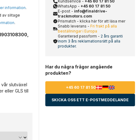
Kundservice -
+45 60 17 81 50
WhatsApp -
+45 60 17 81 50
mer information
.
E-post -
info@finaldrive-
d av slitage
trackmotors.com
Prismatch - klicka här för att läsa mer
ormation
.
Snabb leverans -
Fri frakt på alla
beställningar i Europa
 1903108300,
Garanterad passform -
2 års garanti
inom 3 års reklamationsrätt på alla
produkter.
Har du några frågor angående
produkten?
 vår slutväxel
+45 60 17 81 50
 eller GLS till
SKICKA OSS ETT E-POSTMEDDELANDE