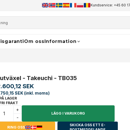
+45 60 17 81 50
info@finaldrive-trackmotors.com
Kundservice: +45 60 17
WhatsApp
isgaranti
Om oss
Information
lutväxel - Takeuchi - TB035
2.600,12 SEK
.750,15 SEK (inkl. moms)
PÅ LAGER
FRI FRAKT
+
LÄGG I VARUKORG
-
SKICKA OSS ETT E-
RING OSS
POSTMEDDELANDE