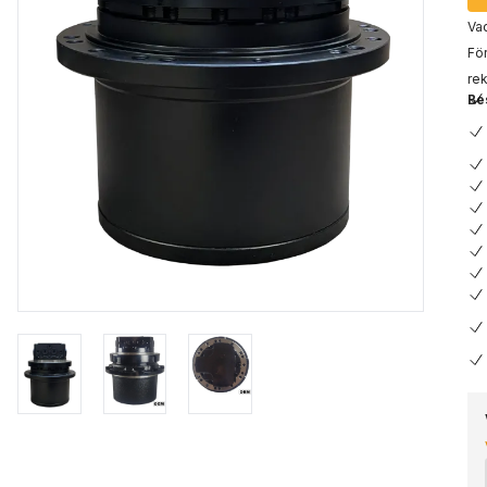
Vad
För
rek
Be