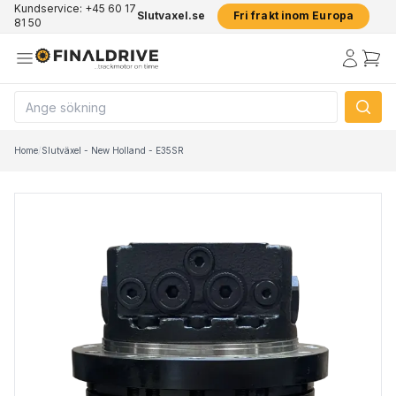
Kundservice: +45 60 17
Slutvaxel.se
Fri frakt inom Europa
81 50
Home
/
Slutväxel - New Holland - E35SR