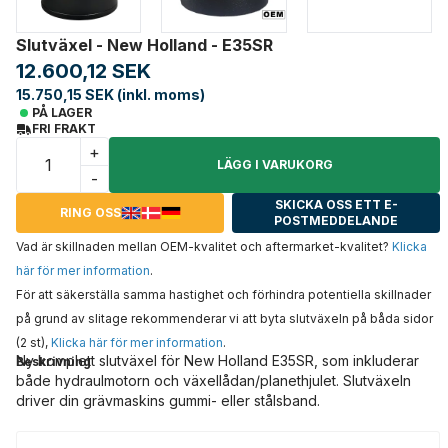
Slutväxel - New Holland - E35SR
12.600,12 SEK
15.750,15 SEK (inkl. moms)
PÅ LAGER
FRI FRAKT
+
LÄGG I VARUKORG
-
SKICKA OSS ETT E-
RING OSS
POSTMEDDELANDE
Vad är skillnaden mellan OEM-kvalitet och aftermarket-kvalitet?
Klicka
här för mer information
.
För att säkerställa samma hastighet och förhindra potentiella skillnader
på grund av slitage rekommenderar vi att byta slutväxeln på båda sidor
(2 st),
Klicka här för mer information
.
Ny komplett slutväxel för New Holland E35SR, som inkluderar
Beskrivning
både hydraulmotorn och växellådan/planethjulet. Slutväxeln
driver din grävmaskins gummi- eller stålsband.