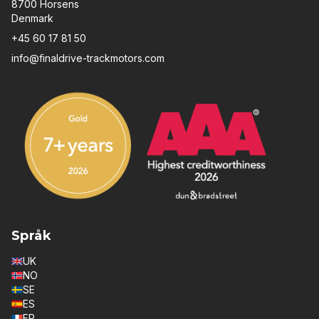
8700 Horsens
Denmark
+45 60 17 81 50
info@finaldrive-trackmotors.com
Språk
UK
NO
SE
ES
FR