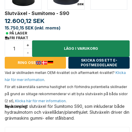
Slutväxel - Sumitomo - S90
12.600,12 SEK
15.750,15 SEK (inkl. moms)
PÅ LAGER
FRI FRAKT
+
LÄGG I VARUKORG
-
SKICKA OSS ETT E-
RING OSS
POSTMEDDELANDE
Vad är skillnaden mellan OEM-kvalitet och aftermarket-kvalitet?
Klicka
här för mer information
.
För att säkerställa samma hastighet och förhindra potentiella skillnader
på grund av slitage rekommenderar vi att byta slutväxeln på båda sidor
(2 st),
Klicka här för mer information
.
Ny komplett slutväxel för Sumitomo S90, som inkluderar både
Beskrivning
hydraulmotorn och växellådan/planethjulet. Slutväxeln driver din
grävmaskins gummi- eller stålsband.