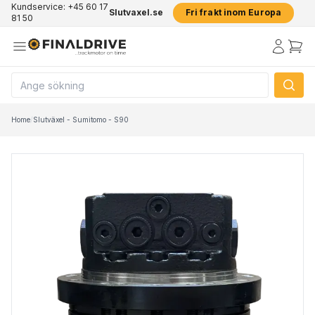
Kundservice: +45 60 17
Slutvaxel.se
Fri frakt inom Europa
81 50
Home
/
Slutväxel - Sumitomo - S90