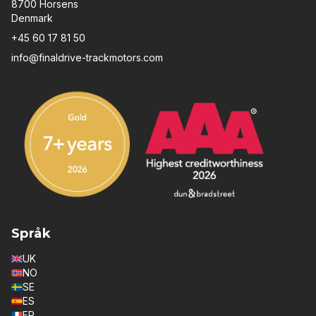
8700 Horsens
Denmark
+45 60 17 81 50
info@finaldrive-trackmotors.com
Språk
UK
NO
SE
ES
FR