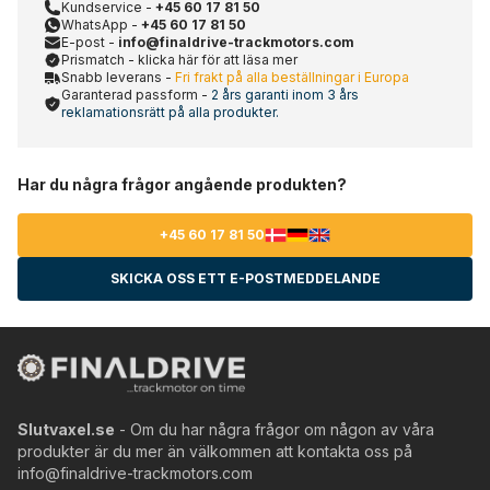
Kundservice -
+45 60 17 81 50
WhatsApp -
+45 60 17 81 50
E-post -
info@finaldrive-trackmotors.com
Prismatch - klicka här för att läsa mer
Snabb leverans -
Fri frakt på alla beställningar i Europa
Garanterad passform -
2 års garanti inom 3 års
reklamationsrätt på alla produkter.
Har du några frågor angående produkten?
+45 60 17 81 50
SKICKA OSS ETT E-POSTMEDDELANDE
Slutvaxel.se
- Om du har några frågor om någon av våra
produkter är du mer än välkommen att kontakta oss på
info@finaldrive-trackmotors.com