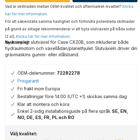
Vad är skillnaden mellan OEM-kvalitet och aftermarket-kvalitet?
Klicka
här för mer information
.
För att säkerställa samma hastighet och förhindra potentiella skillnader
på grund av slitage rekommenderar vi att byta slutväxeln på båda sidor
(2 st),
Klicka här för mer information
.
Ny komplett slutväxel för Case CX20B, som inkluderar både
Beskrivning
hydraulmotorn och växellådan/planethjulet. Slutväxeln driver din
grävmaskins gummi- eller stålsband.
OEM-delenummer:
72282278
Prisgaranti
Fri frakt inom Europa
Beställningar före 14:00 (UTC +1) skickas samma dag
Klar att montera och köra
Enkel 2-sidig installationsguide på flera språk
SE, EN,
NO, DE, ES, FR, PL och RO
Välj kvalitet: