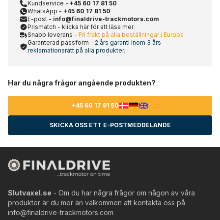
Kundservice -
+45 60 17 81 50
WhatsApp -
+45 60 17 81 50
E-post -
info@finaldrive-trackmotors.com
Prismatch - klicka här för att läsa mer
Snabb leverans -
Fri frakt på alla beställningar i Europa
Garanterad passform -
2 års garanti inom 3 års
reklamationsrätt på alla produkter.
Har du några frågor angående produkten?
+45 60 17 81 50
SKICKA OSS ETT E-POSTMEDDELANDE
Slutvaxel.se
- Om du har några frågor om någon av våra
produkter är du mer än välkommen att kontakta oss på
info@finaldrive-trackmotors.com