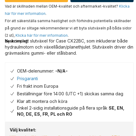
Vad är skillnaden mellan OEM-kvalitet och aftermarket-kvalitet?
Klicka
här för mer information
.
För att säkerställa samma hastighet och förhindra potentiella skillnader
på grund av slitage rekommenderar vi att byta slutväxeln på båda sidor
(2 st),
Klicka här för mer information
.
Ny komplett slutväxel för Case CX22BC, som inkluderar både
Beskrivning
hydraulmotorn och växellådan/planethjulet. Slutväxeln driver din
grävmaskins gummi- eller stålsband.
OEM-delenummer:
-N/A-
Prisgaranti
Fri frakt inom Europa
Beställningar före 14:00 (UTC +1) skickas samma dag
Klar att montera och köra
Enkel 2-sidig installationsguide på flera språk
SE, EN,
NO, DE, ES, FR, PL och RO
Välj kvalitet: