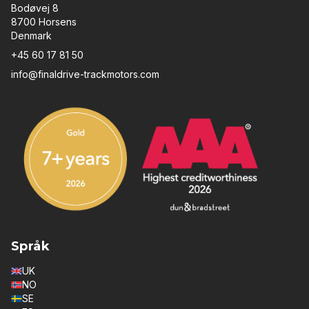
Bodøvej 8
8700 Horsens
Denmark
+45 60 17 81 50
info@finaldrive-trackmotors.com
Språk
UK
NO
SE