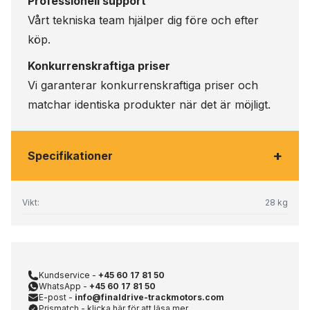
Professionell support
Vårt tekniska team hjälper dig före och efter
köp.
Konkurrenskraftiga priser
Vi garanterar konkurrenskraftiga priser och
matchar identiska produkter när det är möjligt.
+
Specifikationer
Vikt:
28 kg
Kundservice -
+45 60 17 81 50
WhatsApp -
+45 60 17 81 50
E-post -
info@finaldrive-trackmotors.com
Prismatch - klicka här för att läsa mer