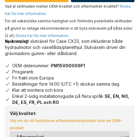
Vad är skillnaden mellan OEM-kvalitet och aftermarket-kvalitet?
Klicka
här för mer information
.
För att säkerställa samma hastighet och förhindra potentiella skillnader
på grund av slitage rekommenderar vi att byta slutväxeln på båda sidor
(2 st),
Klicka här för mer information
.
Ny komplett slutväxel för Case CX23, som inkluderar både
Beskrivning
hydraulmotor och växellåda/planethjul. Slutväxeln driver din
grävmaskins gummi- eller stålsband.
OEM-delenummer:
PM15V00009F1
Prisgaranti
Fri frakt inom Europa
Beställningar före 14:00 (UTC +1) skickas samma dag
Klar att montera och köra
Enkel 2-sidig installationsguide på flera språk
SE, EN, NO,
DE, ES, FR, PL och RO
Välj kvalitet:
Välj om du vill beställa en eftermarknadsprodukt eller en OEM-
produkt