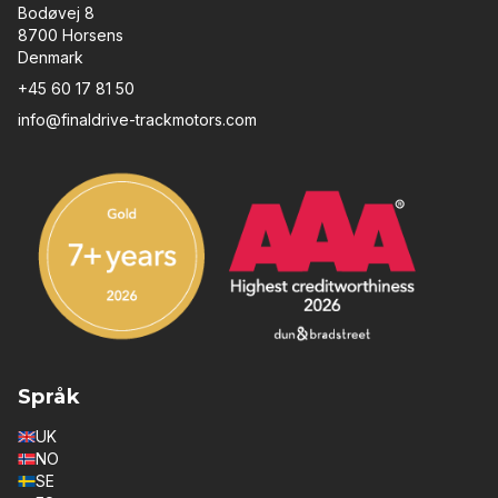
Bodøvej 8
8700 Horsens
Denmark
+45 60 17 81 50
info@finaldrive-trackmotors.com
Språk
UK
NO
SE