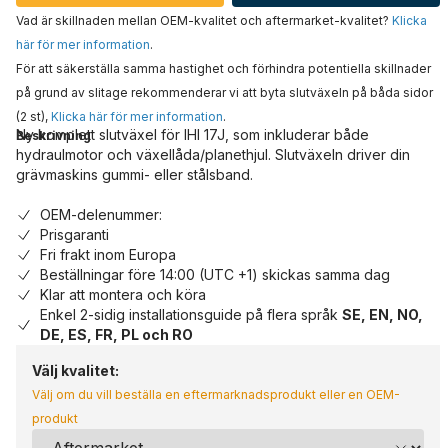
Vad är skillnaden mellan OEM-kvalitet och aftermarket-kvalitet?
Klicka
här för mer information
.
För att säkerställa samma hastighet och förhindra potentiella skillnader
på grund av slitage rekommenderar vi att byta slutväxeln på båda sidor
(2 st),
Klicka här för mer information
.
Ny komplett slutväxel för IHI 17J, som inkluderar både
Beskrivning
hydraulmotor och växellåda/planethjul. Slutväxeln driver din
grävmaskins gummi- eller stålsband.
OEM-delenummer:
Prisgaranti
Fri frakt inom Europa
Beställningar före 14:00 (UTC +1) skickas samma dag
Klar att montera och köra
Enkel 2-sidig installationsguide på flera språk
SE, EN, NO,
DE, ES, FR, PL och RO
Välj kvalitet:
Välj om du vill beställa en eftermarknadsprodukt eller en OEM-
produkt