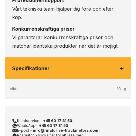
Professionell support
Vårt tekniska team hjälper dig före och efter
köp.
Konkurrenskraftiga priser
Vi garanterar konkurrenskraftiga priser och
matchar identiska produkter när det är möjligt.
+
Specifikationer
Vikt:
28 kg
Kundservice -
+45 60 17 81 50
WhatsApp -
+45 60 17 81 50
E-post -
info@finaldrive-trackmotors.com
Prismatch - klicka här för att läsa mer