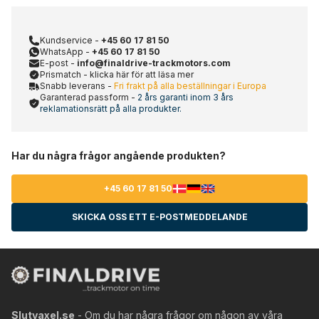
Kundservice -
+45 60 17 81 50
WhatsApp -
+45 60 17 81 50
E-post -
info@finaldrive-trackmotors.com
Prismatch - klicka här för att läsa mer
Snabb leverans -
Fri frakt på alla beställningar i Europa
Garanterad passform -
2 års garanti inom 3 års
reklamationsrätt på alla produkter.
Har du några frågor angående produkten?
+45 60 17 81 50
SKICKA OSS ETT E-POSTMEDDELANDE
Slutvaxel.se
- Om du har några frågor om någon av våra