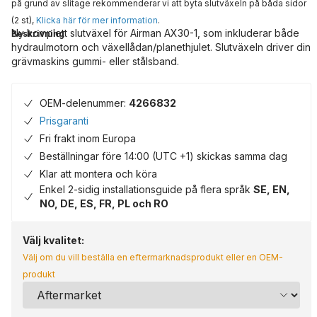
på grund av slitage rekommenderar vi att byta slutväxeln på båda sidor
(2 st),
Klicka här för mer information
.
Ny komplett slutväxel för Airman AX30-1, som inkluderar både
Beskrivning
hydraulmotorn och växellådan/planethjulet. Slutväxeln driver din
grävmaskins gummi- eller stålsband.
OEM-delenummer:
4266832
Prisgaranti
Fri frakt inom Europa
Beställningar före 14:00 (UTC +1) skickas samma dag
Klar att montera och köra
Enkel 2-sidig installationsguide på flera språk
SE, EN,
NO, DE, ES, FR, PL och RO
Välj kvalitet:
Välj om du vill beställa en eftermarknadsprodukt eller en OEM-
produkt