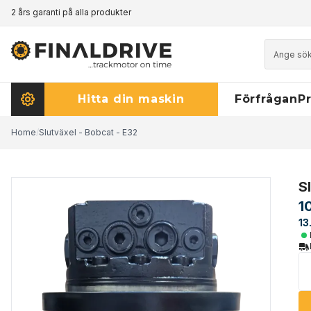
2 års garanti på alla produkter
Prismatch - klicka här för att läsa mer
Hitta din maskin
Förfrågan
Pr
Home
/
Slutväxel - Bobcat - E32
S
1
13