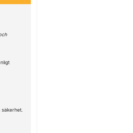
och
nligt
h säkerhet.