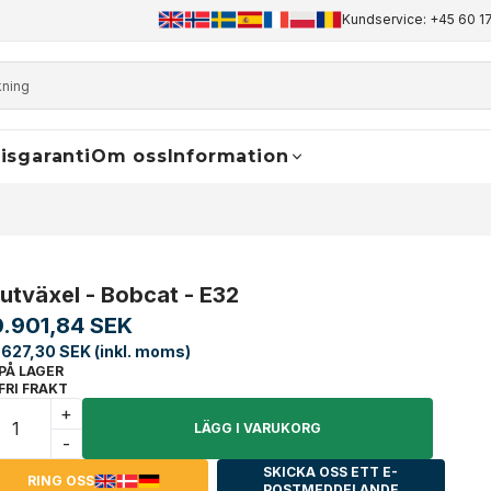
+45 60 17 81 50
info@finaldrive-trackmotors.com
Kundservice: +45 60 17
WhatsApp
isgaranti
Om oss
Information
lutväxel - Bobcat - E32
0.901,84 SEK
.627,30 SEK (inkl. moms)
PÅ LAGER
FRI FRAKT
+
LÄGG I VARUKORG
-
SKICKA OSS ETT E-
RING OSS
POSTMEDDELANDE