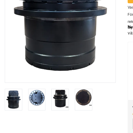
Vad
För
rek
Ny
Be
vä