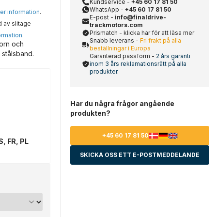
Kundservice -
+45 60 17 81 50
WhatsApp -
+45 60 17 81 50
mer information
.
E-post -
info@finaldrive-
d av slitage
trackmotors.com
Prismatch - klicka här för att läsa mer
ormation
.
Snabb leverans -
Fri frakt på alla
torn och
beställningar i Europa
 stålsband.
Garanterad passform -
2 års garanti
inom 3 års reklamationsrätt på alla
produkter.
Har du några frågor angående
produkten?
+45 60 17 81 50
S, FR, PL
SKICKA OSS ETT E-POSTMEDDELANDE