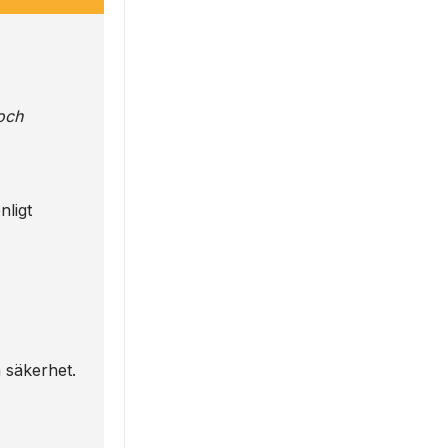
och
nligt
h säkerhet.