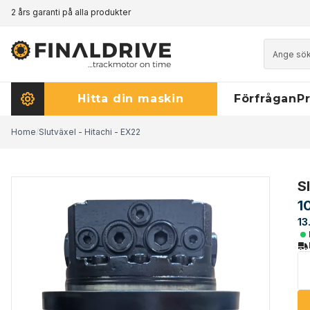
2 års garanti på alla produkter
Prismatch - klicka här för att läsa mer
Hitta din maskin
Förfrågan
Pr
Home
/
Slutväxel - Hitachi - EX22
S
1
13