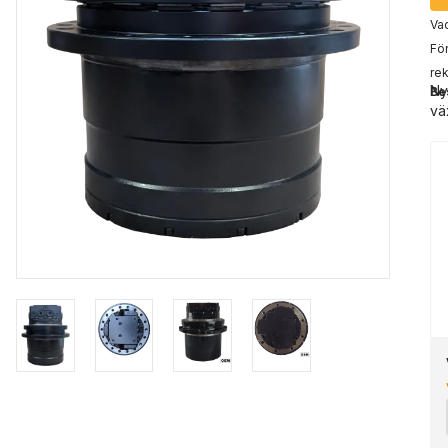
Vad
För
rek
Ny
Be
vä