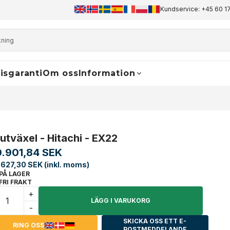
+45 60 17 81 50
info@finaldrive-trackmotors.com
Kundservice: +45 60 17
WhatsApp
isgaranti
Om oss
Information
lutväxel - Hitachi - EX22
0.901,84 SEK
.627,30 SEK (inkl. moms)
PÅ LAGER
FRI FRAKT
+
LÄGG I VARUKORG
-
SKICKA OSS ETT E-
RING OSS
POSTMEDDELANDE