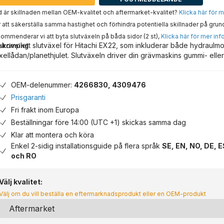
 är skillnaden mellan OEM-kvalitet och aftermarket-kvalitet?
Klicka här för 
 att säkerställa samma hastighet och förhindra potentiella skillnader på grun
ommenderar vi att byta slutväxeln på båda sidor (2 st),
Klicka här för mer inf
 komplett slutväxel för Hitachi EX22, som inkluderar både hydraulm
skrivning
xellådan/planethjulet. Slutväxeln driver din grävmaskins gummi- eller
OEM-delenummer:
4266830, 4309476
Prisgaranti
Fri frakt inom Europa
Beställningar före 14:00 (UTC +1) skickas samma dag
Klar att montera och köra
Enkel 2-sidig installationsguide på flera språk
SE, EN, NO, DE, E
och RO
Välj kvalitet:
Välj om du vill beställa en eftermarknadsprodukt eller en OEM-produkt