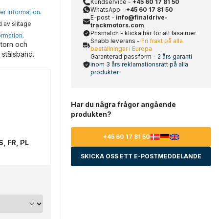
Kundservice -
+45 60 17 81 50
WhatsApp -
+45 60 17 81 50
mer information
.
E-post -
info@finaldrive-
d av slitage
trackmotors.com
Prismatch - klicka här för att läsa mer
ormation
.
Snabb leverans -
Fri frakt på alla
otorn och
beställningar i Europa
 stålsband.
Garanterad passform -
2 års garanti
inom 3 års reklamationsrätt på alla
produkter.
Har du några frågor angående
produkten?
+45 60 17 81 50
S, FR, PL
SKICKA OSS ETT E-POSTMEDDELANDE