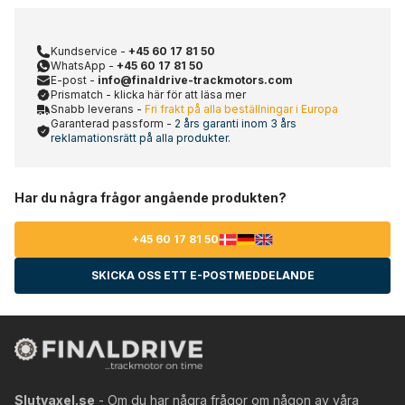
Kundservice -
+45 60 17 81 50
WhatsApp -
+45 60 17 81 50
E-post -
info@finaldrive-trackmotors.com
Prismatch - klicka här för att läsa mer
Snabb leverans -
Fri frakt på alla beställningar i Europa
Garanterad passform -
2 års garanti inom 3 års
reklamationsrätt på alla produkter.
Har du några frågor angående produkten?
+45 60 17 81 50
SKICKA OSS ETT E-POSTMEDDELANDE
Slutvaxel.se
- Om du har några frågor om någon av våra