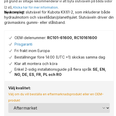
på grund av slitage rekommenderar vi att byta slutväxeln på båda sidor
(2 st),
Klicka här för mer information
.
Ny komplett slutväxel för Kubota KX61-2, som inkluderar både
Beskrivning
hydraulmotorn och växellådan/planethjulet. Slutväxeln driver din
grävmaskins gummi- eller stålsband.
OEM-delenummer:
RC101-61600, RC10161600
Prisgaranti
Fri frakt inom Europa
Beställningar före 14:00 (UTC +1) skickas samma dag
Klar att montera och köra
Enkel 2-sidig installationsguide på flera språk
SE, EN,
NO, DE, ES, FR, PL och RO
Välj kvalitet:
Välj om du vill beställa en eftermarknadsprodukt eller en OEM-
produkt