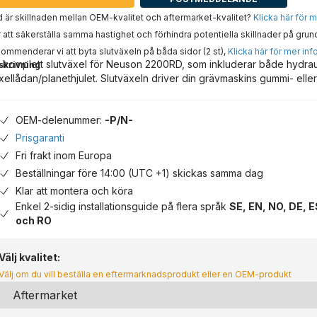
 är skillnaden mellan OEM-kvalitet och aftermarket-kvalitet?
Klicka här för 
 att säkerställa samma hastighet och förhindra potentiella skillnader på grun
ommenderar vi att byta slutväxeln på båda sidor (2 st),
Klicka här för mer inf
 komplett slutväxel för Neuson 2200RD, som inkluderar både hydra
skrivning
xellådan/planethjulet. Slutväxeln driver din grävmaskins gummi- eller
OEM-delenummer:
-P/N-
Prisgaranti
Fri frakt inom Europa
Beställningar före 14:00 (UTC +1) skickas samma dag
Klar att montera och köra
Enkel 2-sidig installationsguide på flera språk
SE, EN, NO, DE, E
och RO
Välj kvalitet:
Välj om du vill beställa en eftermarknadsprodukt eller en OEM-produkt