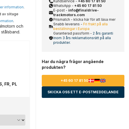
Kundservice -
+45 60 17 81 50
WhatsApp -
+45 60 17 81 50
mer information
.
E-post -
info@finaldrive-
d av slitage
trackmotors.com
Prismatch - klicka här för att läsa mer
ormation
.
Snabb leverans -
Fri frakt på alla
ulmotorn och
beställningar i Europa
 stålsband.
Garanterad passform -
2 års garanti
inom 3 års reklamationsrätt på alla
produkter.
Har du några frågor angående
produkten?
+45 60 17 81 50
S, FR, PL
SKICKA OSS ETT E-POSTMEDDELANDE