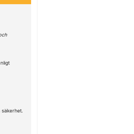
och
nligt
h säkerhet.