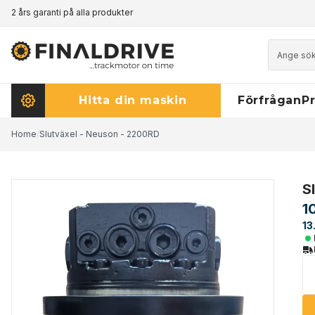
2 års garanti på alla produkter
Prismatch - klicka här för att läsa mer
Hitta din maskin
Förfrågan
Pr
Home
/
Slutväxel - Neuson - 2200RD
S
1
13