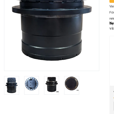
Vad
För
rek
Ny
Be
vä