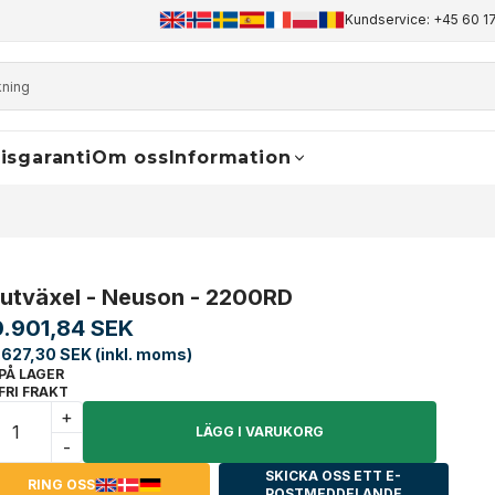
+45 60 17 81 50
info@finaldrive-trackmotors.com
Kundservice: +45 60 17
WhatsApp
isgaranti
Om oss
Information
lutväxel - Neuson - 2200RD
0.901,84 SEK
.627,30 SEK (inkl. moms)
PÅ LAGER
FRI FRAKT
+
LÄGG I VARUKORG
-
SKICKA OSS ETT E-
RING OSS
POSTMEDDELANDE