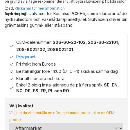
på grund av slitage rekommenderar vi att byta slutväxeln på båda sidor
(2 st),
Klicka här för mer information
.
Ny komplett slutväxel för Komatsu PC30-5, som inkluderar både
Beskrivning
hydraulmotorn och växellådan/planethjulet. Slutväxeln driver din
grävmaskins gummi- eller stålsband.
OEM-delenummer:
20S-60-22-102, 20S-60-22101,
20S-6022102, 20S6022101
Prisgaranti
Fri frakt inom Europa
Beställningar före 14:00 (UTC +1) skickas samma dag
Klar att montera och köra
Enkel 2-sidig installationsguide på flera språk
SE, EN,
NO, DE, ES, FR, PL och RO
Välj kvalitet:
Välj om du vill beställa en eftermarknadsprodukt eller en OEM-
produkt