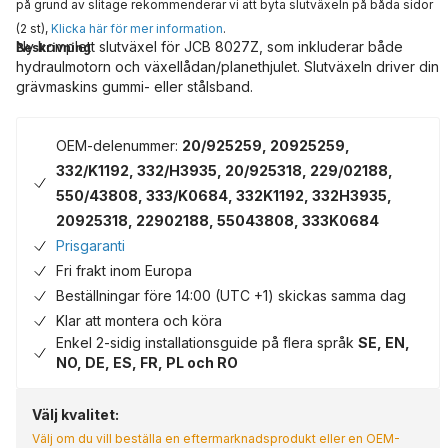
på grund av slitage rekommenderar vi att byta slutväxeln på båda sidor
(2 st),
Klicka här för mer information
.
Ny komplett slutväxel för JCB 8027Z, som inkluderar både
Beskrivning
hydraulmotorn och växellådan/planethjulet. Slutväxeln driver din
grävmaskins gummi- eller stålsband.
OEM-delenummer:
20/925259, 20925259,
332/K1192, 332/H3935, 20/925318, 229/02188,
550/43808, 333/K0684, 332K1192, 332H3935,
20925318, 22902188, 55043808, 333K0684
Prisgaranti
Fri frakt inom Europa
Beställningar före 14:00 (UTC +1) skickas samma dag
Klar att montera och köra
Enkel 2-sidig installationsguide på flera språk
SE, EN,
NO, DE, ES, FR, PL och RO
Välj kvalitet:
Välj om du vill beställa en eftermarknadsprodukt eller en OEM-