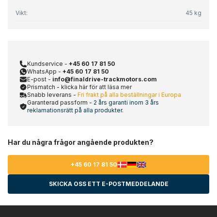
Vikt:
45 kg
Kundservice -
+45 60 17 81 50
WhatsApp -
+45 60 17 81 50
E-post -
info@finaldrive-trackmotors.com
Prismatch - klicka här för att läsa mer
Snabb leverans -
Fri frakt på alla beställningar i Europa
Garanterad passform -
2 års garanti inom 3 års
reklamationsrätt på alla produkter.
Har du några frågor angående produkten?
+45 60 17 81 50
SKICKA OSS ETT E-POSTMEDDELANDE