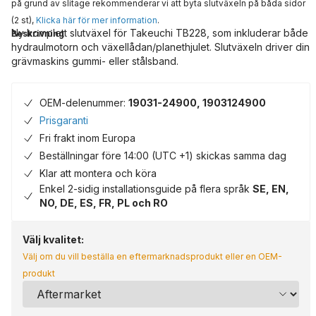
på grund av slitage rekommenderar vi att byta slutväxeln på båda sidor
(2 st),
Klicka här för mer information
.
Ny komplett slutväxel för Takeuchi TB228, som inkluderar både
Beskrivning
hydraulmotorn och växellådan/planethjulet. Slutväxeln driver din
grävmaskins gummi- eller stålsband.
OEM-delenummer:
19031-24900, 1903124900
Prisgaranti
Fri frakt inom Europa
Beställningar före 14:00 (UTC +1) skickas samma dag
Klar att montera och köra
Enkel 2-sidig installationsguide på flera språk
SE, EN,
NO, DE, ES, FR, PL och RO
Välj kvalitet:
Välj om du vill beställa en eftermarknadsprodukt eller en OEM-
produkt