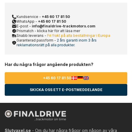
Kundservice -
+45 60 17 81 50
WhatsApp -
+45 60 17 81 50
E-post -
info@finaldrive-trackmotors.com
Prismatch - klicka här för att läsa mer
Snabb leverans -
Fri frakt på alla beställningar i Europa
Garanterad passform -
2 års garanti inom 3 års
reklamationsrätt på alla produkter.
Har du några frågor angående produkten?
+45 60 17 81 50
SKICKA OSS ETT E-POSTMEDDELANDE
Slutvaxel.se
- Om du har några frågor om någon av våra