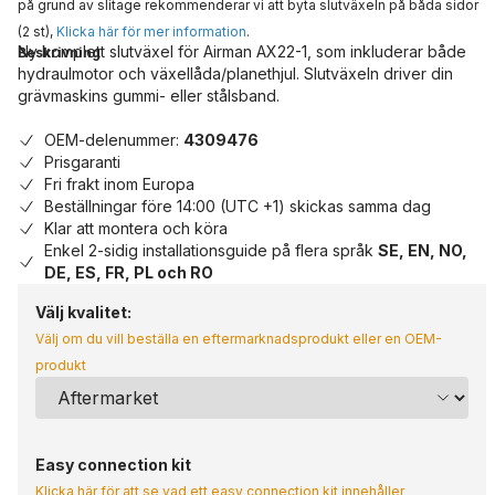
på grund av slitage rekommenderar vi att byta slutväxeln på båda sidor
(2 st),
Klicka här för mer information
.
Ny komplett slutväxel för Airman AX22-1, som inkluderar både
Beskrivning
hydraulmotor och växellåda/planethjul. Slutväxeln driver din
grävmaskins gummi- eller stålsband.
OEM-delenummer:
4309476
Prisgaranti
Fri frakt inom Europa
Beställningar före 14:00 (UTC +1) skickas samma dag
Klar att montera och köra
Enkel 2-sidig installationsguide på flera språk
SE, EN, NO,
DE, ES, FR, PL och RO
Välj kvalitet:
Välj om du vill beställa en eftermarknadsprodukt eller en OEM-
produkt
Easy connection kit
Klicka här för att se vad ett easy connection kit innehåller