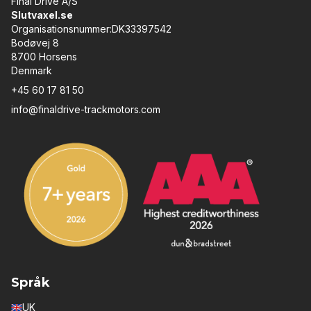
Final Drive A/S
Slutvaxel.se
Organisationsnummer:DK33397542
Bodøvej 8
8700 Horsens
Denmark
+45 60 17 81 50
info@finaldrive-trackmotors.com
Språk
UK