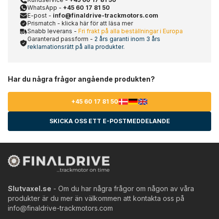
WhatsApp -
+45 60 17 81 50
E-post -
info@finaldrive-trackmotors.com
Prismatch - klicka här för att läsa mer
Snabb leverans -
Fri frakt på alla beställningar i Europa
Garanterad passform -
2 års garanti inom 3 års
reklamationsrätt på alla produkter.
Har du några frågor angående produkten?
+45 60 17 81 50
SKICKA OSS ETT E-POSTMEDDELANDE
Slutvaxel.se
- Om du har några frågor om någon av våra
produkter är du mer än välkommen att kontakta oss på
info@finaldrive-trackmotors.com