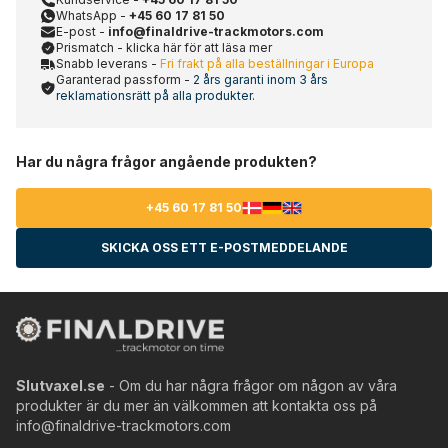
WhatsApp -
+45 60 17 81 50
E-post -
info@finaldrive-trackmotors.com
Prismatch - klicka här för att läsa mer
Snabb leverans -
Fri frakt på alla beställningar i Europa
Garanterad passform -
2 års garanti inom 3 års
reklamationsrätt på alla produkter.
Har du några frågor angående produkten?
+45 60 17 81 50
SKICKA OSS ETT E-POSTMEDDELANDE
Slutvaxel.se
- Om du har några frågor om någon av våra
produkter är du mer än välkommen att kontakta oss på
info@finaldrive-trackmotors.com