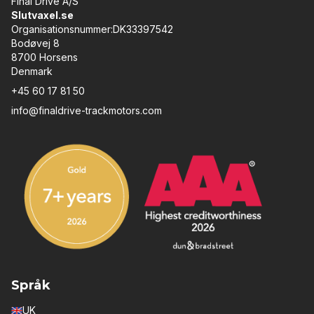
Final Drive A/S
Slutvaxel.se
Organisationsnummer:DK33397542
Bodøvej 8
8700 Horsens
Denmark
+45 60 17 81 50
info@finaldrive-trackmotors.com
Språk
UK