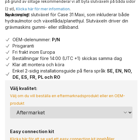
på grund av slitage rekommenderar vi att byta slutväxeln på båda sidor
(2 st),
Klicka här för mer information
.
Ny komplett slutväxel för Case 31 Maxi, som inkluderar både
Beskrivning
hydraulmotor och växellåda/planethjul. Slutväxeln driver din
grävmaskins gummi- eller stålsband.
OEM-delenummer:
P/N
Prisgaranti
Fri frakt inom Europa
Beställningar före 14:00 (UTC +1) skickas samma dag
Klar att montera och köra
Enkel 2-sidig installationsguide på flera språk
SE, EN, NO,
DE, ES, FR, PL och RO
Välj kvalitet:
Välj om du vill beställa en eftermarknadsprodukt eller en OEM-
produkt
Easy connection kit
Klicka här för att se vad ett easy connection kit innehåller