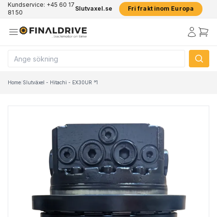
Kundservice: +45 60 17
Slutvaxel.se
Fri frakt inom Europa
81 50
Home
/
Slutväxel - Hitachi - EX30UR °1