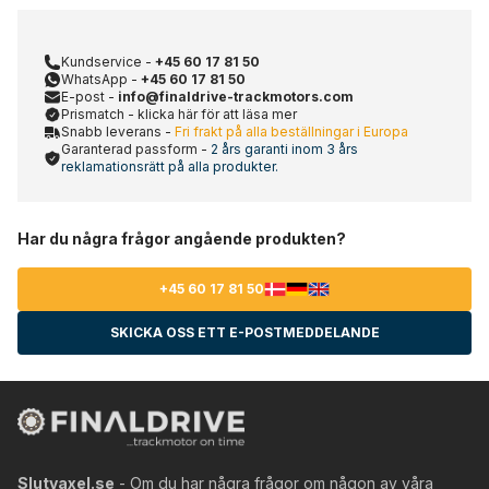
Kundservice -
+45 60 17 81 50
WhatsApp -
+45 60 17 81 50
E-post -
info@finaldrive-trackmotors.com
Prismatch - klicka här för att läsa mer
Snabb leverans -
Fri frakt på alla beställningar i Europa
Garanterad passform -
2 års garanti inom 3 års
reklamationsrätt på alla produkter.
Har du några frågor angående produkten?
+45 60 17 81 50
SKICKA OSS ETT E-POSTMEDDELANDE
Slutvaxel.se
- Om du har några frågor om någon av våra