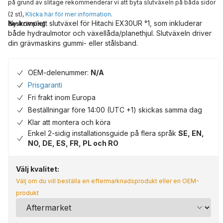
på grund av slitage rekommenderar vi att byta slutväxeln på båda sidor
(2 st),
Klicka här för mer information
.
Ny komplett slutväxel för Hitachi EX30UR °1, som inkluderar
Beskrivning
både hydraulmotor och växellåda/planethjul. Slutväxeln driver
din grävmaskins gummi- eller stålsband.
OEM-delenummer:
N/A
Prisgaranti
Fri frakt inom Europa
Beställningar före 14:00 (UTC +1) skickas samma dag
Klar att montera och köra
Enkel 2-sidig installationsguide på flera språk
SE, EN,
NO, DE, ES, FR, PL och RO
Välj kvalitet:
Välj om du vill beställa en eftermarknadsprodukt eller en OEM-
produkt