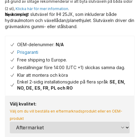
på grund av slitage rekommenderar vi att byta slutväxeln på båda sidor
(2 st),
Klicka här för mer information
.
Ny komplett slutväxel för IHI 25JX, som inkluderar både
Beskrivning
hydraulmotorn och växellådan/planethjulet. Slutväxeln driver din
grävmaskins gummi- eller stålsband.
OEM-delenummer:
N/A
Prisgaranti
Free shipping to Europe.
Beställningar före 14:00 (UTC +1) skickas samma dag.
Klar att montera och köra
Enkel 2-sidig installationsguide på flera språk
SE, EN,
NO, DE, ES, FR, PL och RO
Välj kvalitet:
Välj om du vill beställa en eftermarknadsprodukt eller en OEM-
produkt