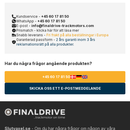
Kundservice -
+45 60 17 81 50
WhatsApp -
+45 60 17 81 50
E-post -
info@finaldrive-trackmotors.com
Prismatch - klicka här för att läsa mer
Snabb leverans -
Fri frakt på alla beställningar i Europa
Garanterad passform -
2 års garanti inom 3 års
reklamationsrätt på alla produkter.
Har du några frågor angående produkten?
+45 60 17 81 50
SKICKA OSS ETT E-POSTMEDDELANDE
Slutvaxel.se
- Om du har några frågor om någon av våra