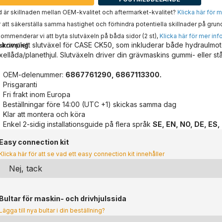
 är skillnaden mellan OEM-kvalitet och aftermarket-kvalitet?
Klicka här för 
 att säkerställa samma hastighet och förhindra potentiella skillnader på grun
ommenderar vi att byta slutväxeln på båda sidor (2 st),
Klicka här för mer inf
 komplett slutväxel för CASE CK50, som inkluderar både hydraulmot
skrivning
xellåda/planethjul. Slutväxeln driver din grävmaskins gummi- eller st
OEM-delenummer:
6867761290, 6867113300.
Prisgaranti
Fri frakt inom Europa
Beställningar före 14:00 (UTC +1) skickas samma dag
Klar att montera och köra
Enkel 2-sidig installationsguide på flera språk
SE, EN, NO, DE, ES,
Easy connection kit
Klicka här för att se vad ett easy connection kit innehåller
Bultar för maskin- och drivhjulssida
Lägga till nya bultar i din beställning?