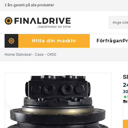
2 års garanti på alla produkter
Prismatch - klicka här för att läsa mer
Hitta din maskin
Förfrågan
Pr
Home
/
Slutväxel - Case - CK50
S
2
30