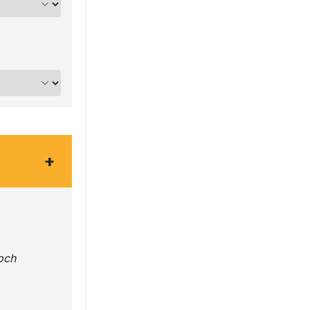
+
och