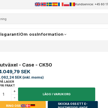
+45 60 17 81 50
info@finaldrive-trackmotors.com
Kundservice: +45 60 17
WhatsApp
isgaranti
Om oss
Information
lutväxel - Case - CK50
4.049,79 SEK
.062,24 SEK (inkl. moms)
PÅ LAGER
FRI FRAKT
+
LÄGG I VARUKORG
-
SKICKA OSS ETT E-
RING OSS
POSTMEDDELANDE