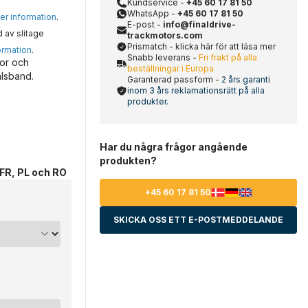
Kundservice -
+45 60 17 81 50
WhatsApp -
+45 60 17 81 50
mer information
.
E-post -
info@finaldrive-
d av slitage
trackmotors.com
Prismatch - klicka här för att läsa mer
ormation
.
Snabb leverans -
Fri frakt på alla
or och
beställningar i Europa
ålsband.
Garanterad passform -
2 års garanti
inom 3 års reklamationsrätt på alla
produkter.
Har du några frågor angående
produkten?
 FR, PL och RO
+45 60 17 81 50
SKICKA OSS ETT E-POSTMEDDELANDE