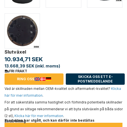
Slutväxel
10.934,71 SEK
13.668,39 SEK (inkl. moms)
FRI FRAKT
SKICKA OSS ETT E-
RING OSS
POSTMEDDELANDE
Vad är skillnaden mellan OEM-kvalitet och aftermarket-kvalitet?
Klicka
här för mer information
.
För att säkerställa samma hastighet och förhindra potentiella skillnader
på grund av slitage rekommenderar vi att byta slutväxeln på båda sidor
(2 st),
Klicka här för mer information
.
Produkten har utgått, och kan därför inte beställas
Beskrivning