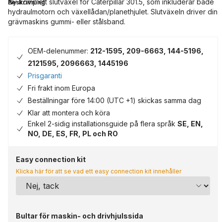
Ny komplett slutväxel för Caterpillar 301.5, som inkluderar både
Beskrivning
hydraulmotorn och växellådan/planethjulet. Slutväxeln driver din
grävmaskins gummi- eller stålsband.
OEM-delenummer:
212-1595, 209-6663, 144-5196,
2121595, 2096663, 1445196
Prisgaranti
Fri frakt inom Europa
Beställningar före 14:00 (UTC +1) skickas samma dag
Klar att montera och köra
Enkel 2-sidig installationsguide på flera språk
SE, EN,
NO, DE, ES, FR, PL och RO
Easy connection kit
Klicka här för att se vad ett easy connection kit innehåller
Bultar för maskin- och drivhjulssida