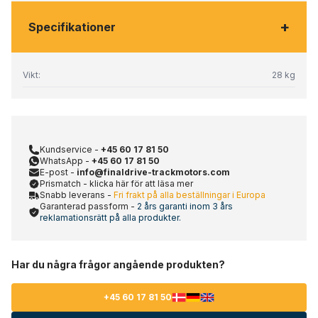
+
Specifikationer
Vikt:
28 kg
Kundservice -
+45 60 17 81 50
WhatsApp -
+45 60 17 81 50
E-post -
info@finaldrive-trackmotors.com
Prismatch - klicka här för att läsa mer
Snabb leverans -
Fri frakt på alla beställningar i Europa
Garanterad passform -
2 års garanti inom 3 års
reklamationsrätt på alla produkter.
Har du några frågor angående produkten?
+45 60 17 81 50